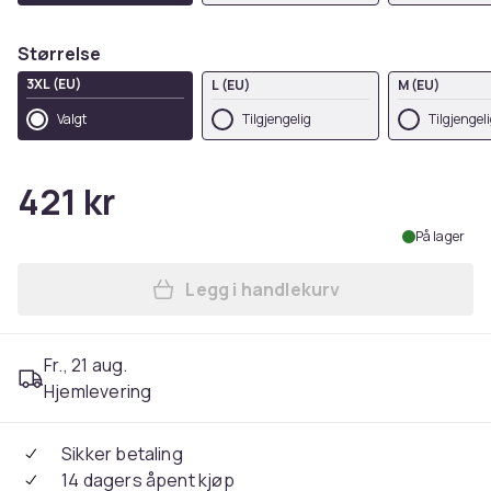
Størrelse
3XL (EU)
L (EU)
M (EU)
Valgt
Tilgjengelig
Tilgjengel
421 kr
På lager
Legg i handlekurv
Legg Regatta Professional 
Fr., 21 aug.
Hjemlevering
Sikker betaling
14 dagers åpent kjøp