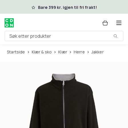
Hopp til hovedinnhold
Bare 399 kr. igjen til fri frakt!
Søk etter produkter
Startside
Klær & sko
Klær
Herre
Jakker