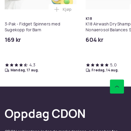
Kjøp
Legg 3-Pak - Fidget Spinners me
K18
3-Pak - Fidget Spinners med
K18 Airwash Dry Sham
Sugekopp for Barn
Nonaerosol Balances S
Controls Excess Oil
169 kr
604 kr
4,3
5,0
mandag, 17 aug.
fredag, 14 aug.
Oppdag CDON