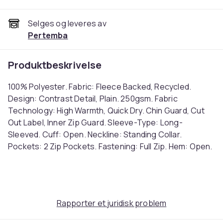
Selges og leveres av
Pertemba
Produktbeskrivelse
100% Polyester. Fabric: Fleece Backed, Recycled.
Design: Contrast Detail, Plain. 250gsm. Fabric
Technology: High Warmth, Quick Dry. Chin Guard, Cut
Out Label, Inner Zip Guard. Sleeve-Type: Long-
Sleeved. Cuff: Open. Neckline: Standing Collar.
Pockets: 2 Zip Pockets. Fastening: Full Zip. Hem: Open.
Sustainability: Ethical Trading Initiative, GRS Certified,
Made from Recycled Materials, REACH, SAC Approved,
Symmetry Recycled. Ref: UTRG9969
Farge
Rapporter et juridisk problem
Black/Mineral Grey