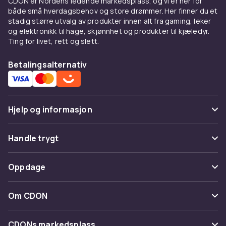
CDON er Nordens ledende markedsplass, og vi er her for
både små hverdagsbehov og store drømmer. Her finner du et
stadig større utvalg av produkter innen alt fra gaming, leker
og elektronikk til hage, skjønnhet og produkter til kjæledyr.
Ting for livet, rett og slett.
Betalingsalternativ
Hjelp og informasjon
Vanlige spørsmål
Handle trygt
Spor pakke
Betaling
Oppdage
Angre & returner her
Levering
Kategorier
Kontakt oss
Om CDON
Vilkår & policy
Varemerker
Om oss
Tilbakekallinger
CDONs markedsplass