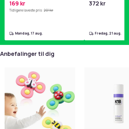
169 kr
372 kr
hjemmegymnastikk Pink
Tidligere laveste pris:
201 kr
mandag, 17 aug.
fredag, 21 aug.
Anbefalinger til dig