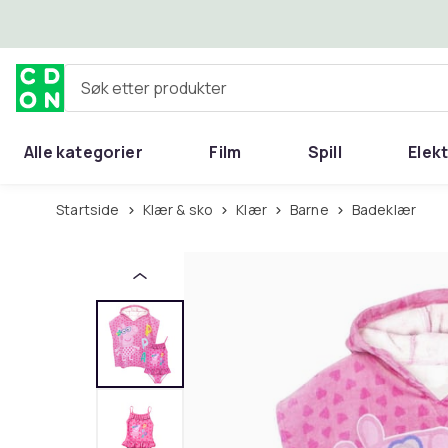
Hopp til hovedinnhold
Søk etter produkter
Alle kategorier
Film
Spill
Elek
Startside
Klær & sko
Klær
Barne
Badeklær