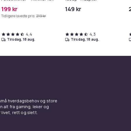
Poter
199 kr
149 kr
Tidligere laveste pris:
219 kr
4,4
4,3
tirsdag, 18 aug.
tirsdag, 18 aug.
 små hverdagsbehov og store
n alt fra gaming, leker og
livet, rett og slett.