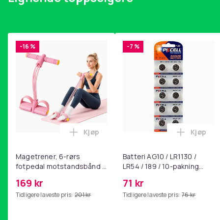
-16 %
-7 %
Kjøp
Kjøp
Legg Magetrener, 6-rørs fotpedal mot
Legg Bat
Magetrener, 6-rørs
Batteri AG10 / LR1130 /
fotpedal motstandsbånd -
LR54 / 189 / 10-pakning
mage- og kjernetrening,
PKcell
169 kr
71 kr
yoga og
Tidligere laveste pris:
201 kr
Tidligere laveste pris:
76 kr
hjemmegymnastikk Pink