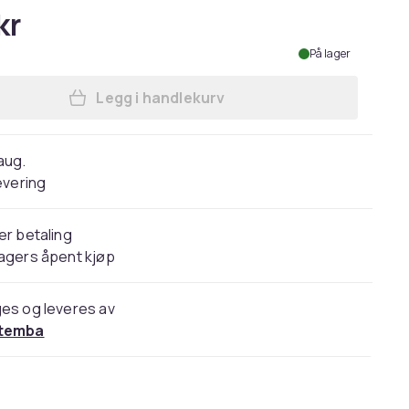
kr
På lager
Legg i handlekurv
Legg Peppa Pig Girls Swimsuit And 
 aug.
evering
er betaling
agers åpent kjøp
es og leveres av
temba