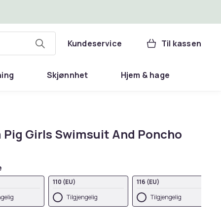
Kundeservice
Til kassen
ning
Skjønnhet
Hjem & hage
 Pig Girls Swimsuit And Poncho
e
110 (EU)
116 (EU)
ngelig
Tilgjengelig
Tilgjengelig