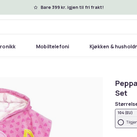
Bare 399 kr. igjen til fri frakt!
tronikk
Mobiltelefoni
Kjøkken & hushold
Peppa
Set
Størrels
104 (EU)
Tilgje