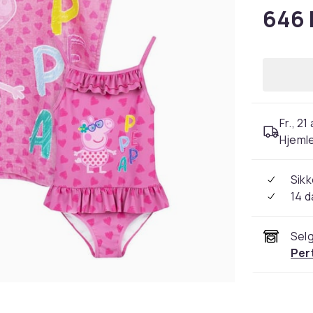
646 
Fr., 21
Hjeml
Sikk
14 d
Selg
Per