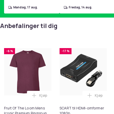
mandag, 17 aug.
fredag, 14 aug.
Anbefalinger til dig
-6 %
-17 %
Kjøp
Kjøp
Legg Fruit Of The Loom Mens Iconic Pre
Legg SCAR
Fruit Of The Loom Mens
SCART til HDMI-omformer
Iconic Premium Ringspun
1080p