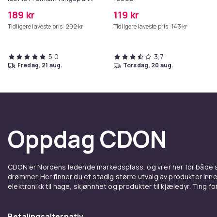
Cotton T-Shirt
189 kr
119 kr
Tidligere laveste pris:
202 kr
Tidligere laveste pris:
143 kr
5,0
3,7
fredag, 21 aug.
torsdag, 20 aug.
Oppdag CDON
CDON er Nordens ledende markedsplass, og vi er her for både
drømmer. Her finner du et stadig større utvalg av produkter inne
elektronikk til hage, skjønnhet og produkter til kjæledyr. Ting for 
Betalingsalternativ