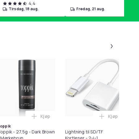
4,4
tirsdag, 18 aug.
fredag, 21 aug.
Panel 1 a
-
Kjøp
Kjøp
r for Poter i handlekurven
l HDMI Converter 1080p - Adapter i handlekurven
Legg Toppik - 27,5g - Dark Brown - Mørkebru
Legg Lightnin
oppik
oppik - 27,5g - Dark Brown
Lightning til SD/TF
Ør
 Mørkebrun
Kortleser - 2-i-1
X5