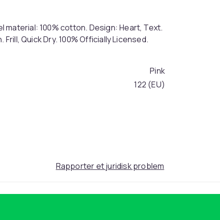
 material: 100% cotton. Design: Heart, Text.
Frill, Quick Dry. 100% Officially Licensed.
Pink
122 (EU)
2f59c643-aa3e-523d-ad1e-94458c1a20d3
Rapporter et juridisk problem