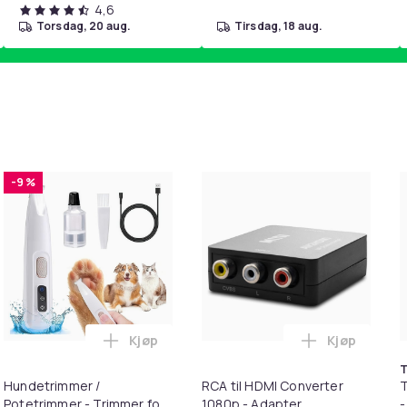
4,6
torsdag, 20 aug.
tirsdag, 18 aug.
-9 %
Kjøp
Kjøp
mium Ringspun Cotton T-Shirt i handlekurven
T til HDMI-omformer 1080p i handlekurven
Legg Hundetrimmer / Potetrimmer - Trimme
Legg RCA ti
T
Hundetrimmer /
RCA til HDMI Converter
T
Potetrimmer - Trimmer for
1080p - Adapter
-