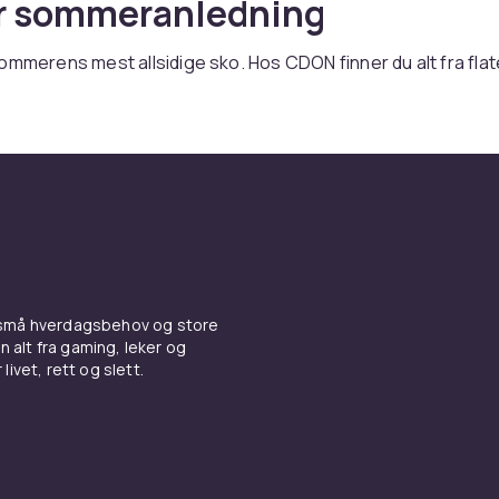
r sommeranledning
ommerens mest allsidige sko. Hos CDON finner du alt fra flat
ler til elegante sandaletter med hæl i lær, tekstil og kork. 
sandaler til avslappet komfort
med myk fotseng er klassiske. Sportssandaler med justerb
 den aktive. Gladiatorsandaler gir en bohemsk stil. Korksa
k fotseng gir utmerket komfort.
etter med hæl til festlige
 små hverdagsbehov og store
n alt fra gaming, leker og
livet, rett og slett.
ninger
ed blokkshæl tilbyr stabilitet. Kilehæl-sandaler kombinerer
Metalliske modeller gjør et eftertrykkelig inntrykk.