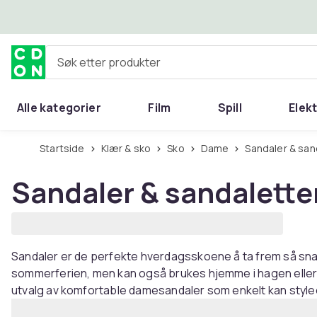
Hopp til hovedinnhold
Søk etter produkter
Alle kategorier
Film
Spill
Elek
Startside
Klær & sko
Sko
Dame
Sandaler & sa
Sandaler & sandalett
Sandaler er de perfekte hverdagsskoene å ta frem så snar
sommerferien, men kan også brukes hjemme i hagen eller p
utvalg av komfortable damesandaler som enkelt kan styl