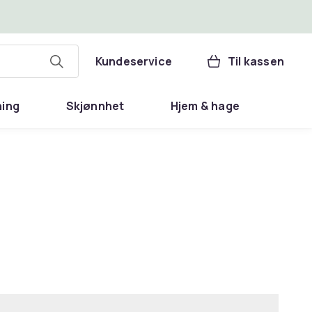
Kundeservice
Til kassen
ning
Skjønnhet
Hjem & hage