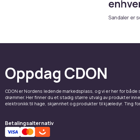
enhve
Sandaler er s
hverdagssanda
levering.
Flate 
Lærsandaler 
Oppdag CDON
remmer passer
med anatomis
Sandal
CDON er Nordens ledende markedsplass, og vi er her for både
drømmer. Her finner du et stadig større utvalg av produkter inne
elektronikk til hage, skjønnhet og produkter til kjæledyr. Ting for 
anled
Sandaletter m
Betalingsalternativ
med komfort. 