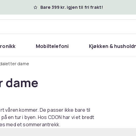
Bare 399 kr. igjen til fri frakt!
tronikk
Mobiltelefoni
Kjøkken & hushold
ndaletter dame
er dame
t våren kommer. De passer ikke bare til
å en tur i byen. Hos CDON har vi et bredt
ees med et sommerantrekk.