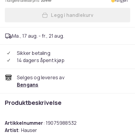
Tidligere laveste pris:
225 kr
Få igjen
Legg i handlekurv
Legg Hauser - Classic (CD) 
Ma., 17 aug. - fr., 21 aug.
Sikker betaling
14 dagers åpent kjøp
Selges og leveres av
Bengans
Produktbeskrivelse
Artikkelnummer
: 19075988532
Artist
: Hauser