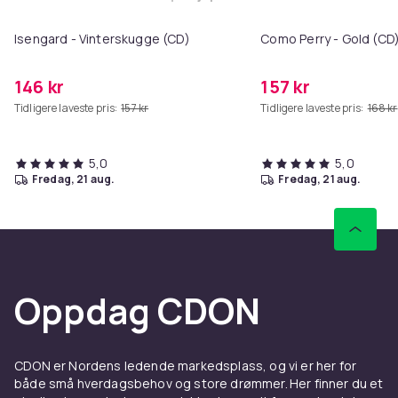
Legg Isengard - Vinterskugge (C
Isengard - Vinterskugge (CD)
Como Perry - Gold (CD
146 kr
157 kr
Tidligere laveste pris:
157 kr
Tidligere laveste pris:
168 kr
5,0
5,0
fredag, 21 aug.
fredag, 21 aug.
Oppdag CDON
CDON er Nordens ledende markedsplass, og vi er her for
både små hverdagsbehov og store drømmer. Her finner du et