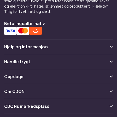
stadig større utvalg av produkter innen alt fra gaming, leker
og elektronikk til hage, skjønnhet og produkter til kjæledyr.
Ting for livet, rett og slett.
Betalingsalternativ
Hjelp og informasjon
Vanlige spørsmål
Handle trygt
Spor pakke
Betaling
Oppdage
Angre & returner her
Levering
Kategorier
Kontakt oss
Om CDON
Vilkår & policy
Varemerker
Om oss
Tilbakekallinger
CDONs markedsplass
Guider
Kundeanmeldelser