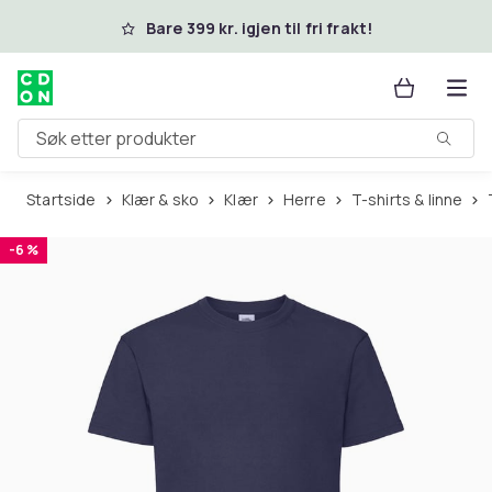
Hopp til hovedinnhold
Bare 399 kr. igjen til fri frakt!
Søk etter produkter
Startside
Klær & sko
Klær
Herre
T-shirts & linne
-6 %