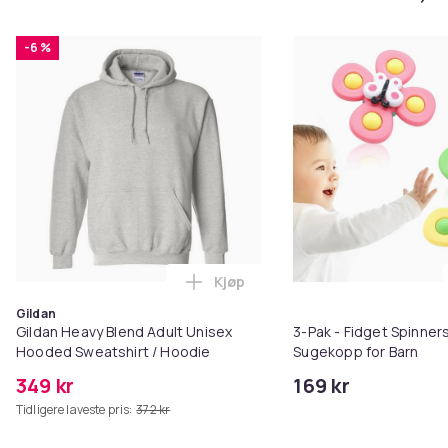
-6 %
Kjøp
Legg Gildan Heavy Blend Adult U
Gildan
Gildan Heavy Blend Adult Unisex
3-Pak - Fidget Spinne
Hooded Sweatshirt / Hoodie
Sugekopp for Barn
349 kr
169 kr
Tidligere laveste pris:
372 kr