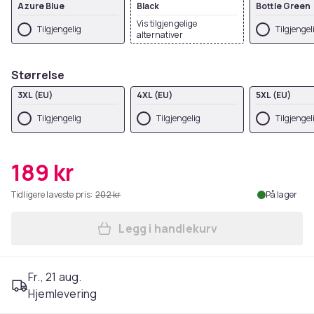
Azure Blue
Black
Bottle Green
Vis tilgjengelige
Tilgjengelig
Tilgjengel
alternativer
Størrelse
3XL (EU)
4XL (EU)
5XL (EU)
Tilgjengelig
Tilgjengelig
Tilgjengel
189 kr
Tidligere laveste pris:
202 kr
På lager
Legg i handlekurv
Legg Fruit Of The Loom Men
Fr., 21 aug.
Hjemlevering