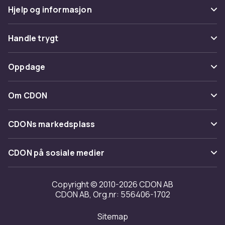
Hjelp og informasjon
Vanlige spørsmål
Handle trygt
Spor pakke
Betaling
Oppdage
Angre & returner her
Levering
Kategorier
Kontakt oss
Om CDON
Vilkår & policy
Varemerker
Om oss
Tilbakekallinger
CDONs markedsplass
Guider
Kundeanmeldelser
Merchant Help Center
CDON på sosiale medier
Jobbe på CDON
Investor relations
Copyright © 2010-2026 CDON AB
CDON AB, Org.nr: 556406-1702
Tilgjengelighet
Sitemap