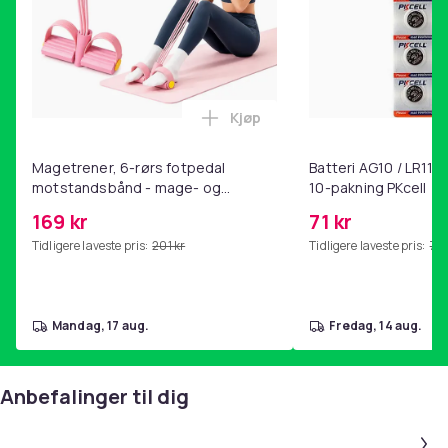
Kjøp
Legg Magetrener, 6-rørs fotp
Magetrener, 6-rørs fotpedal
Batteri AG10 / LR1130
motstandsbånd - mage- og
10-pakning PKcell
kjernetrening, yoga og
169 kr
71 kr
hjemmegymnastikk Pink
Tidligere laveste pris:
201 kr
Tidligere laveste pris:
76 
mandag, 17 aug.
fredag, 14 aug.
Anbefalinger til dig