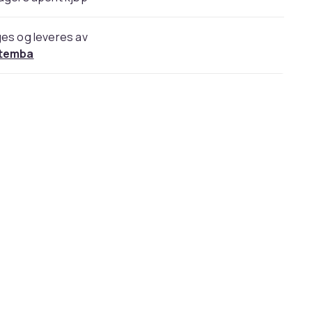
es og leveres av
temba