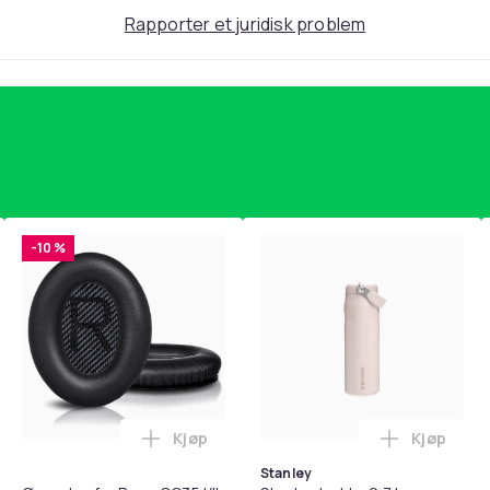
Rapporter et juridisk problem
-10 %
Kjøp
Kjøp
standsbånd - mage- og kjernetrening, yoga og hjemmegymnast
teri AG10 / LR1130 / LR54 / 189 / 10-pakning PKcell i handlekur
Legg Øreputer for Bose QC35 I/II, QC25, 
Legg Stanl
Stanley