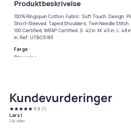
Produktbeskrivelse
100% Ringspun Cotton. Fabric: Soft Touch. Design: Pl
Short-Sleeved. Taped Shoulders, Twin Needle Stitch.
100 Certified, WRAP Certified. S: 42 in. M: 45 in. L: 48 in
in. Ref: UTBC5183
Farge
Størrelse
Artikkel nr.
Produktsikkerhetsinformasjon
Kundevurderinger
5,0
(1)
Lars I
2 år siden