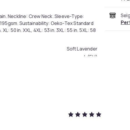
Selg
ain. Neckline: Crew Neck. Sleeve-Type:
Per
 195gsm. Sustainability: Oeko-Tex Standard
. XL: 50 in. XXL, 4XL: 53 in. 3XL: 55 in. 5XL: 58
Soft Lavender
L (EU)
1d695fd9-d9a1-580d-bda4-c1fa38aef615