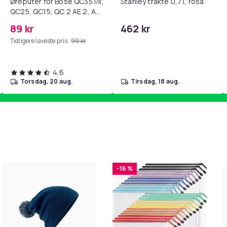
Øreputer for Bose QC35 I/II,
Stanley trakte 0,7 l, rosa
QC25, QC15, QC 2 AE 2, AE
2i, AE 2w, SoundTrue,
89 kr
462 kr
SoundLink Black
Tidligere laveste pris:
99 kr
4,6
torsdag, 20 aug.
tirsdag, 18 aug.
-16 %