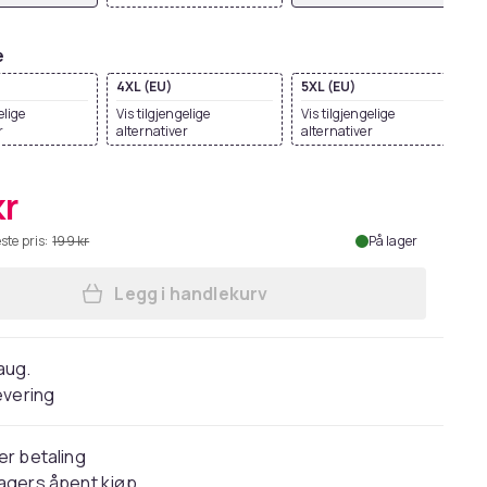
e
4XL (EU)
5XL (EU)
elige
Vis tilgjengelige
Vis tilgjengelige
r
alternativer
alternativer
kr
ste pris:
199 kr
På lager
Legg i handlekurv
Legg Fruit Of The Loom Mens Iconic
 aug.
evering
er betaling
agers åpent kjøp