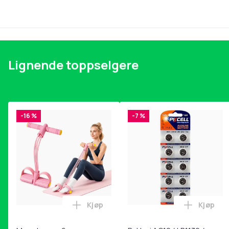
Lignende toppselgere
-16 %
-7 %
Kjøp
Kjøp
Legg Magetrener, 6-rørs fotpedal mot
Legg Bat