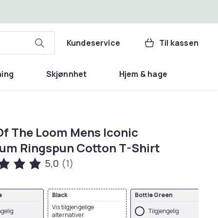
Kundeservice
Til kassen
ning
Skjønnhet
Hjem & hage
 Of The Loom Mens Iconic
um Ringspun Cotton T-Shirt
5,0
(1)
e
Black
Bottle Green
Vis tilgjengelige
ngelig
Tilgjengelig
alternativer