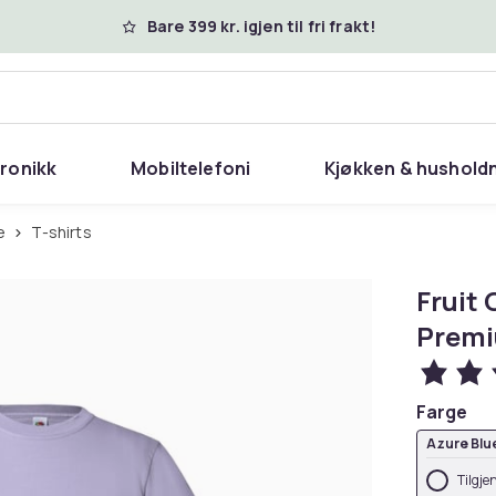
Bare 399 kr. igjen til fri frakt!
tronikk
Mobiltelefoni
Kjøkken & hushold
e
T-shirts
Fruit
Premi
Farge
Azure Blu
Tilgje