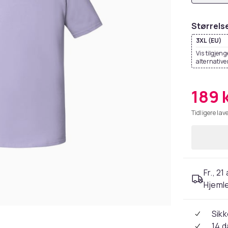
Størrels
3XL (EU)
Vis tilgjeng
alternative
189 
Tidligere lave
Fr., 21
Hjeml
Sikk
14 d