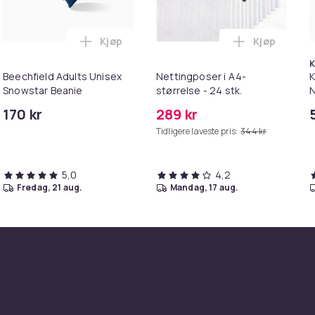
Kjøp
Kjøp
oded Sweatshirt / Hoodie i handlekurven
hfield Unisex Adult Snapback Trucker Cap i handlekurven
Legg Beechfield Adults Unisex Snowstar B
Legg Netting
K
Beechfield Adults Unisex
Nettingposer i A4-
K
Snowstar Beanie
størrelse - 24 stk.
N
&
170 kr
289 kr
Tidligere laveste pris:
344 kr
5,0
4,2
fredag, 21 aug.
mandag, 17 aug.