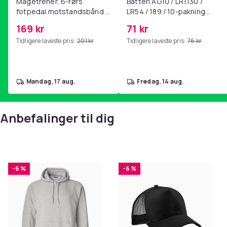
Magetrener, 6-rørs
Batteri AG10 / LR1130 /
fotpedal motstandsbånd -
LR54 / 189 / 10-pakning
mage- og kjernetrening,
PKcell
169 kr
71 kr
yoga og
Tidligere laveste pris:
201 kr
Tidligere laveste pris:
76 kr
hjemmegymnastikk Pink
mandag, 17 aug.
fredag, 14 aug.
Anbefalinger til dig
-6 %
-6 %