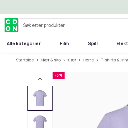
Hopp til hovedinnhold
Søk etter produkter
Alle kategorier
Film
Spill
Elek
Startside
Klær & sko
Klær
Herre
T-shirts & linn
-5 %