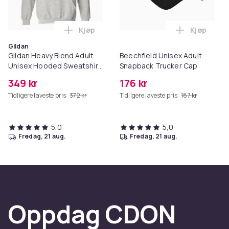
Kjøp
Kjøp
Legg Gildan Heavy Blend Adult Unisex Ho
Legg Beec
Gildan
Gildan Heavy Blend Adult
Beechfield Unisex Adult
Unisex Hooded Sweatshirt
Snapback Trucker Cap
/ Hoodie
349 kr
176 kr
Tidligere laveste pris:
372 kr
Tidligere laveste pris:
187 kr
5,0
5,0
fredag, 21 aug.
fredag, 21 aug.
Oppdag CDON