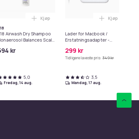
Kjøp
Kjøp
eanie i handlekurven
poser i A4-størrelse - 24 stk. i handlekurven
Legg K18 Airwash Dry Shampoo Nonaerosol Ba
Legg Lader fo
18
To
18 Airwash Dry Shampoo
Lader for Macbook /
To
onaerosol Balances Scalp
Erstatningsadapter -
- 
 Controls Excess Oil
MagSafe Gen 2 - 45W
594 kr
299 kr
29
Tidligere laveste pris:
349 kr
5,0
3,5
fredag, 14 aug.
mandag, 17 aug.