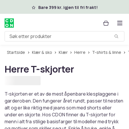
Hopp til hovedinnhold
Bare 399 kr. igjen til fri frakt!
Søk etter produkter
Startside
Klær & sko
Klær
Herre
T-shirts & linne
Herre T-skjorter
T-skjorten er et av de mest åpenbare klesplaggene i
garderoben. Den fungerer året rundt, passer til nesten
alt og er like riktig med jeans som med shorts eller
under en skjorte. Hos CDON finner du T-skjorter for
menn i alt fra stilige basisfarger til modeller med trykk
og motiver som skiller seg ut. Enkle å bruke, enkle å