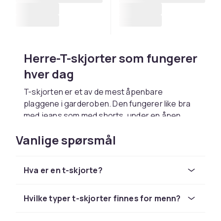
Herre-T-skjorter som fungerer
hver dag
T-skjorten er et av de mest åpenbare
plaggene i garderoben. Den fungerer like bra
med jeans som med shorts, under en åpen
skjorte eller under en jakke når du vil holde det
Vanlige spørsmål
avslappet, men gjennomtenkt. Enten du leter
etter en klassisk ensfarget modell eller en T-
skjorte med et trykk som skiller seg ut, finnes
Hva er en t-skjorte?
det alternativer som passer både til stil og
hverdag.
Hvilke typer t-skjorter finnes for menn?
Ensfargede basisplagg og T-