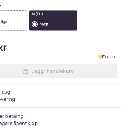
e
M (EU)
elige
Valgt
r
kr
Få igjen
Legg i handlekurv
Legg Clique Mens Basic Full Zip Hoo
0 aug.
evering
er betaling
agers åpent kjøp