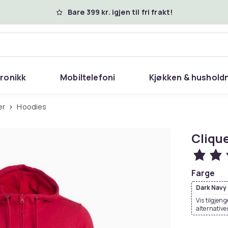
Bare 399 kr. igjen til fri frakt!
tronikk
Mobiltelefoni
Kjøkken & hushold
er
Hoodies
Clique
Farge
Dark Navy
Vis tilgjeng
alternative