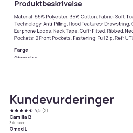
Produktbeskrivelse
Material: 65% Polyester, 35% Cotton. Fabric: Soft Touc
Technology: Anti-Pilling. Hood Features: Drawstring,
Earphone Loops, Neck Tape. Cuff: Fitted, Ribbed. Ne
Pockets: 2 Front Pockets. Fastening: Full Zip. Ref: U
Farge
Størrelse
Artikkel nr.
Produktsikkerhetsinformasjon
Kundevurderinger
4,5
(2)
Camilla B
3 år siden
Omed L