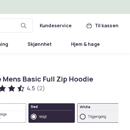
Kundeservice
Til kassen
ning
Skjønnhet
Hjem & hage
 Mens Basic Full Zip Hoodie
4,5
(2)
Red
White
elige
Valgt
Tilgjengelig
r