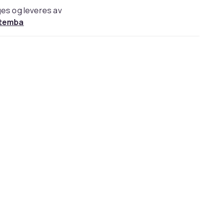
es og leveres av
temba