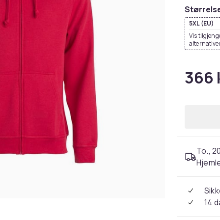
Størrels
5XL (EU)
Vis tilgjeng
alternative
366 
To., 2
Hjeml
Sikk
14 d