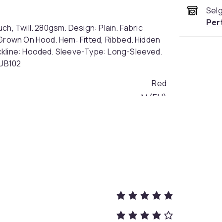
Selg
Per
h, Twill. 280gsm. Design: Plain. Fabric
 Grown On Hood. Hem: Fitted, Ribbed. Hidden
ckline: Hooded. Sleeve-Type: Long-Sleeved.
TUB102
Red
M (EU)
4acd189d-b876-49b1-85a8-423b4977b1ff