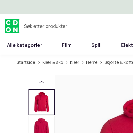
Hopp til hovedinnhold
Søk etter produkter
Alle kategorier
Film
Spill
Elek
Startside
Klær & sko
Klær
Herre
Skjorte & koft