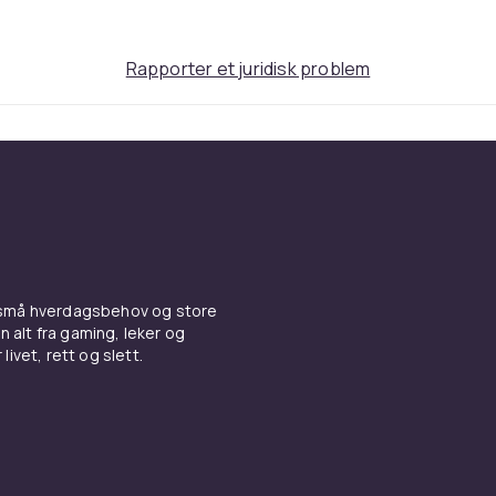
Rapporter et juridisk problem
 små hverdagsbehov og store
n alt fra gaming, leker og
livet, rett og slett.