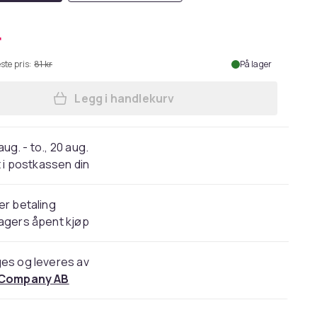
r
ste pris:
81 kr
På lager
Legg i handlekurv
Legg Spenne til 20 mm brede klokk
 aug. - to., 20 aug.
 i postkassen din
er betaling
agers åpent kjøp
es og leveres av
 Company AB