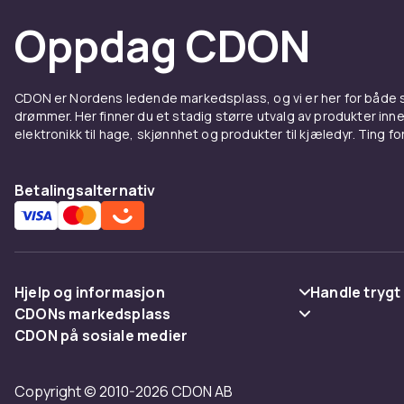
Oppdag CDON
CDON er Nordens ledende markedsplass, og vi er her for både
drømmer. Her finner du et stadig større utvalg av produkter inne
elektronikk til hage, skjønnhet og produkter til kjæledyr. Ting for 
Betalingsalternativ
Hjelp og informasjon
Handle trygt
CDONs markedsplass
Vanlige spørsmål
Betaling
CDON på sosiale medier
Merchant Help Center
Spor pakke
Levering
Copyright © 2010-2026 CDON AB
Angre & returner her
Vilkår & polic