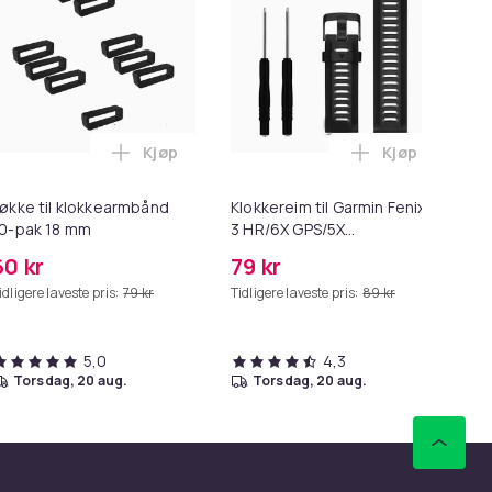
Kjøp
Kjøp
ekurven
tsklokker Black Garmin Forerunner 945/935, Garmin Fenix 5 i h
remholdere, 10-pakning 18 mm i handlekurven
Legg Løkke til klokkearmbånd 10-pak 18 mm
Legg Klokkere
økke til klokkearmbånd
Klokkereim til Garmin Fenix
Un
0-pak 18 mm
3 HR/6X GPS/5X
klo
Sapphire/Descent MK1
60 kr
79 kr
99
Black
idligere laveste pris:
79 kr
Tidligere laveste pris:
89 kr
5,0
4,3
torsdag, 20 aug.
torsdag, 20 aug.