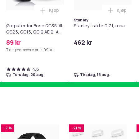
Kjøp
Kjøp
standsbånd - mage- og kjernetrening, yoga og hjemmegymnast
teri AG10 / LR1130 / LR54 / 189 / 10-pakning PKcell i handlekur
Legg Øreputer for Bose QC35 I/II, QC25, 
Legg Stanl
Stanley
Øreputer for Bose QC35 I/II,
Stanley trakte 0,7 l, rosa
QC25, QC15, QC 2 AE 2, AE
2i, AE 2w, SoundTrue,
89 kr
462 kr
SoundLink Black
Tidligere laveste pris:
99 kr
4,6
torsdag, 20 aug.
tirsdag, 18 aug.
-7 %
-21 %