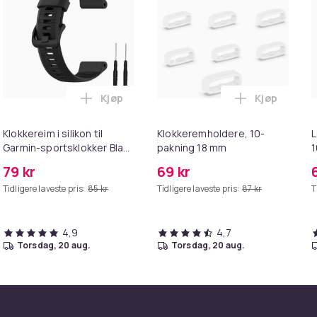
Kjøp
Kjøp
ning Black i handlekurven
ereim for Garmin Forerunner 245 Silikon Black 20 mm i handl
Legg Klokkereim i silikon til Garmin-spor
Legg Klokke
Klokkereim i silikon til
Klokkeremholdere, 10-
L
Garmin-sportsklokker Black
pakning 18 mm
1
Garmin Forerunner
79 kr
69 kr
945/935, Garmin Fenix 5
Tidligere laveste pris:
85 kr
Tidligere laveste pris:
87 kr
T
4,9
4,7
torsdag, 20 aug.
torsdag, 20 aug.