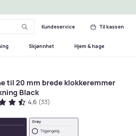
Kundeservice
Til kassen
ning
Skjønnhet
Hjem & hage
e til 20 mm brede klokkeremmer
kning Black
4,6
(33)
Grey
Tilgjengelig