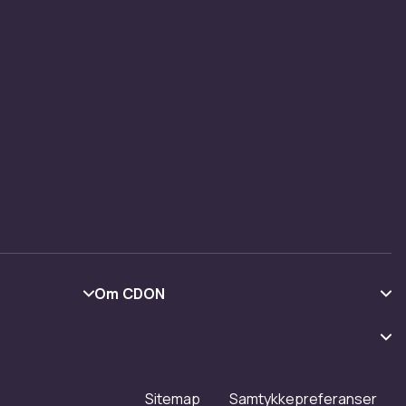
Om CDON
Om oss
Kundeanmeldelser
Jobbe på CDON
Sitemap
Samtykkepreferanser