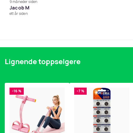
9 måneder siden
Jacob M
ett år siden
Lignende toppselgere
-16 %
-7 %