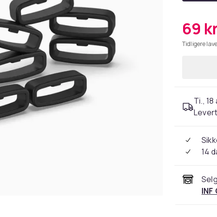
69 k
Tidligere lave
Ti., 18
Levert
Sikk
14 d
Selg
INF