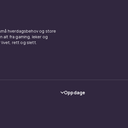
 små hverdagsbehov og store
n alt fra gaming, leker og
livet, rett og slett.
Oppdage
Kategorier
Varemerker
y
Guider