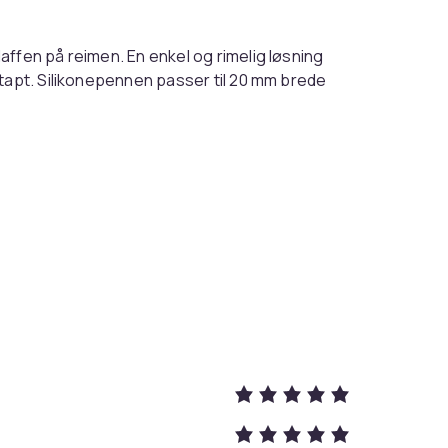
ffen på reimen. En enkel og rimelig løsning
 tapt. Silikonepennen passer til 20 mm brede
Black
10
b6c13b5c-4d6d-4e05-b82c-858861025b0c