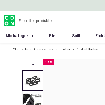
Hopp til hovedinnhold
Søk etter produkter
Alle kategorier
Film
Spill
Elek
Startside
Accessories
Klokker
Klokketilbehør
-15 %