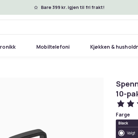
Bare 399 kr. igjen til fri frakt!
tronikk
Mobiltelefoni
Kjøkken & hushold
Spenn
10-pa
Farge
Black
Valgt