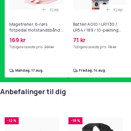
Kjøp
Kjøp
Legg Magetrener, 6-rørs fotpedal mot
Legg Bat
Magetrener, 6-rørs
Batteri AG10 / LR1130 /
fotpedal motstandsbånd -
LR54 / 189 / 10-pakning
mage- og kjernetrening,
PKcell
169 kr
71 kr
yoga og
Tidligere laveste pris:
201 kr
Tidligere laveste pris:
76 kr
hjemmegymnastikk Pink
mandag, 17 aug.
fredag, 14 aug.
Anbefalinger til dig
-12 %
-18 %