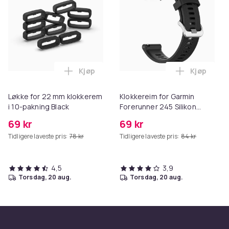
Kjøp
Kjøp
Legg Løkke for 22 mm klokkerem i 10-pak
Legg Klokk
Løkke for 22 mm klokkerem
Klokkereim for Garmin
i 10-pakning Black
Forerunner 245 Silikon
Black 20 mm
69 kr
69 kr
Tidligere laveste pris:
78 kr
Tidligere laveste pris:
84 kr
4,5
3,9
torsdag, 20 aug.
torsdag, 20 aug.