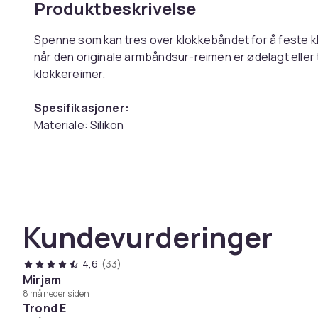
Produktbeskrivelse
Spenne som kan tres over klokkebåndet for å feste kla
når den originale armbåndsur-reimen er ødelagt eller
klokkereimer.
Spesifikasjoner:
Materiale: Silikon
Passer for 20 mm brede klokkeremmer
Pakken inkluderer:
10 x erstatningsspenner for klokkerem
Farge
Kundevurderinger
Vekt, gram
Artikkel nr.
4,6
(33)
Mirjam
Produktsikkerhetsinformasjon
8 måneder siden
Trond E