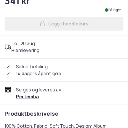
341 kr
På lager
Legg i handlekurv
Legg Armored Saint Unisex A
To., 20 aug.
Hjemlevering
Sikker betaling
14 dagers åpent kjøp
Selges og leveres av
Pertemba
Produktbeskrivelse
100% Cotton. Fabric: Soft Touch. Design: Album