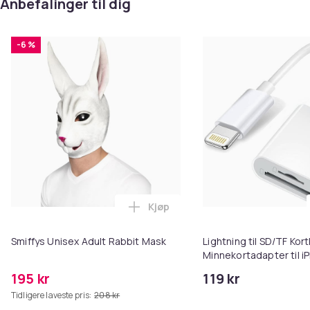
Anbefalinger til dig
-6 %
Kjøp
Legg Smiffys Unisex Adult Rabbi
Smiffys Unisex Adult Rabbit Mask
Lightning til SD/TF Kort
Minnekortadapter til i
195 kr
119 kr
Tidligere laveste pris:
208 kr