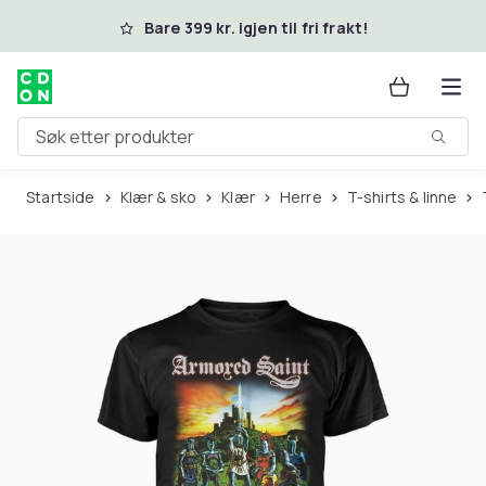
Hopp til hovedinnhold
Bare 399 kr. igjen til fri frakt!
Søk etter produkter
Startside
Klær & sko
Klær
Herre
T-shirts & linne