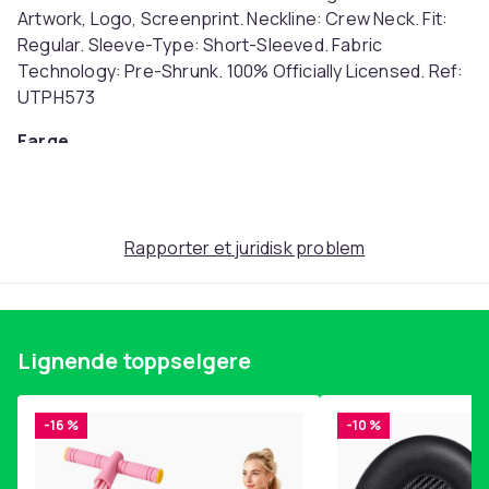
Artwork, Logo, Screenprint. Neckline: Crew Neck. Fit:
Regular. Sleeve-Type: Short-Sleeved. Fabric
Technology: Pre-Shrunk. 100% Officially Licensed. Ref:
UTPH573
Farge
Black
Størrelse
M (EU)
Rapporter et juridisk problem
Artikkel nr.
02e154d4-a9c8-45a3-ac2d-710605200411
Produktsikkerhetsinformasjon
Lignende toppselgere
-16 %
-10 %