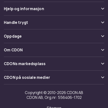
Hjelp og informasjon
Vanlige spørsmål
Handle trygt
Spor pakke
Betaling
Oppdage
Angre & returner her
Levering
Kategorier
Kontakt oss
Om CDON
Vilkår & policy
Varemerker
Om oss
Tilbakekallinger
CDONs markedsplass
Guider
Kundeanmeldelser
Merchant Help Center
CDON på sosiale medier
Jobbe på CDON
Investor relations
Copyright © 2010-2026 CDON AB
CDON AB, Org.nr: 556406-1702
Tilgjengelighet
Sitemap