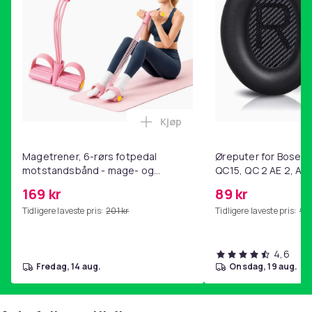
Kjøp
Legg Magetrener, 6-rørs fotp
Magetrener, 6-rørs fotpedal
Øreputer for Bose QC
motstandsbånd - mage- og
QC15, QC 2 AE 2, AE 
kjernetrening, yoga og
SoundTrue, SoundLin
169 kr
89 kr
hjemmegymnastikk Pink
Tidligere laveste pris:
201 kr
Tidligere laveste pris:
99 
4,6
fredag, 14 aug.
onsdag, 19 aug.