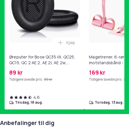
Kjøp
Legg Øreputer for Bose QC35 I/
Øreputer for Bose QC35 I/II, QC25,
Magetrener, 6-rørs 
QC15, QC 2 AE 2, AE 2i, AE 2w,
motstandsbånd - m
SoundTrue, SoundLink Black
kjernetrening, yoga
89 kr
169 kr
hjemmegymnastikk P
Tidligere laveste pris:
99 kr
Tidligere laveste pris:
201
4,6
tirsdag, 18 aug.
torsdag, 13 aug.
Anbefalinger til dig