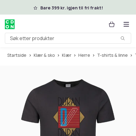
Hopp til hovedinnhold
Bare 399 kr. igjen til fri frakt!
Søk etter produkter
Startside
Klær & sko
Klær
Herre
T-shirts & linne