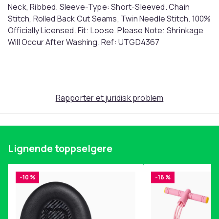
Neck, Ribbed. Sleeve-Type: Short-Sleeved. Chain
Stitch, Rolled Back Cut Seams, Twin Needle Stitch. 100%
Officially Licensed. Fit: Loose. Please Note: Shrinkage
Will Occur After Washing. Ref: UTGD4367
Farge
Charcoal
Størrelse
Rapporter et juridisk problem
M (EU)
Artikkel nr.
eac95dc2-ec9f-4145-8cf6-ae83e60b04ad
Produktsikkerhetsinformasjon
Lignende toppselgere
-10 %
-16 %