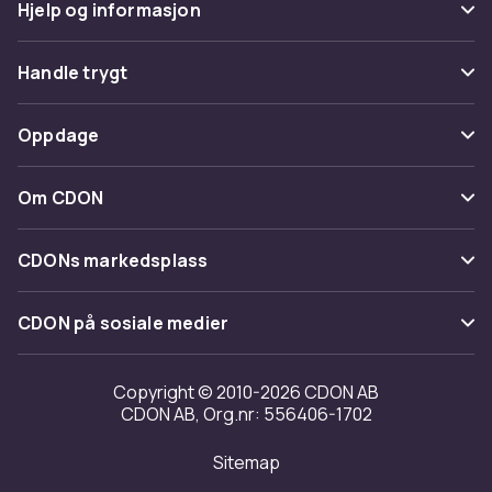
Hjelp og informasjon
Vanlige spørsmål
Handle trygt
Spor pakke
Betaling
Oppdage
Angre & returner her
Levering
Kategorier
Kontakt oss
Om CDON
Vilkår & policy
Varemerker
Om oss
Tilbakekallinger
CDONs markedsplass
Guider
Kundeanmeldelser
Merchant Help Center
CDON på sosiale medier
Jobbe på CDON
Investor relations
Copyright © 2010-2026 CDON AB
CDON AB, Org.nr: 556406-1702
Tilgjengelighet
Sitemap