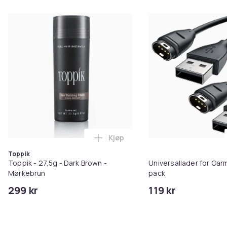
Kjøp
Legg Toppik - 27,5g - Dark Brow
Toppik
Toppik - 27,5g - Dark Brown -
Universallader for Garm
Mørkebrun
pack
299 kr
119 kr