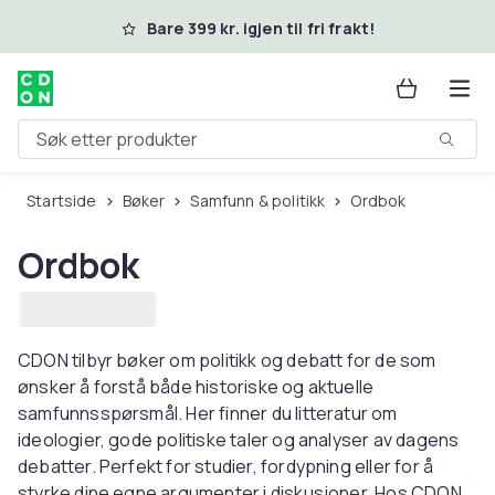
Hopp til hovedinnhold
Bare 399 kr. igjen til fri frakt!
Søk etter produkter
Startside
Bøker
Samfunn & politikk
Ordbok
Ordbok
CDON tilbyr bøker om politikk og debatt for de som
ønsker å forstå både historiske og aktuelle
samfunnsspørsmål. Her finner du litteratur om
ideologier, gode politiske taler og analyser av dagens
debatter. Perfekt for studier, fordypning eller for å
styrke dine egne argumenter i diskusjoner. Hos CDON