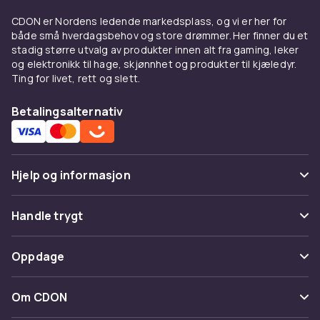
CDON er Nordens ledende markedsplass, og vi er her for
både små hverdagsbehov og store drømmer. Her finner du et
stadig større utvalg av produkter innen alt fra gaming, leker
og elektronikk til hage, skjønnhet og produkter til kjæledyr.
Ting for livet, rett og slett.
Betalingsalternativ
Hjelp og informasjon
Vanlige spørsmål
Handle trygt
Spor pakke
Betaling
Oppdage
Angre & returner her
Levering
Kategorier
Kontakt oss
Om CDON
Vilkår & policy