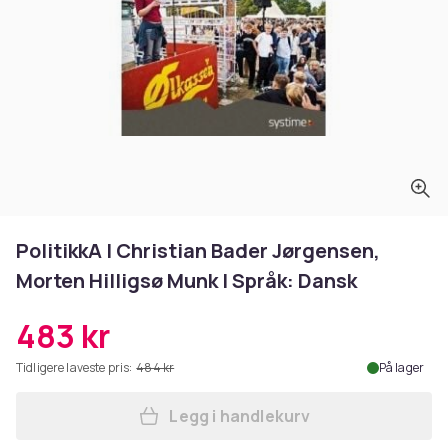
PolitikkA | Christian Bader Jørgensen,
Morten Hilligsø Munk | Språk: Dansk
483 kr
Tidligere laveste pris:
484 kr
På lager
Legg i handlekurv
Legg PolitikkA | Christian 