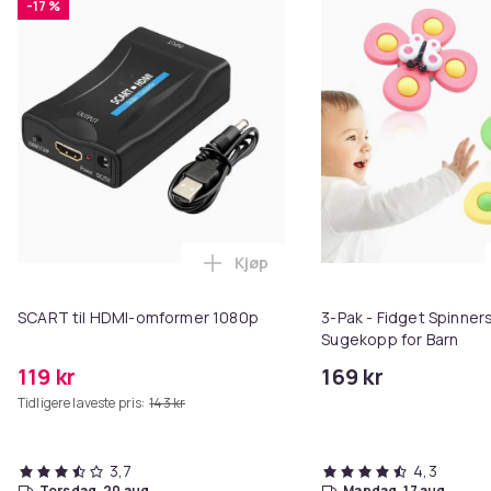
-17 %
Kjøp
Legg SCART til HDMI-omformer 1
SCART til HDMI-omformer 1080p
3-Pak - Fidget Spinne
Sugekopp for Barn
119 kr
169 kr
Tidligere laveste pris:
143 kr
3,7
4,3
torsdag, 20 aug.
mandag, 17 aug.