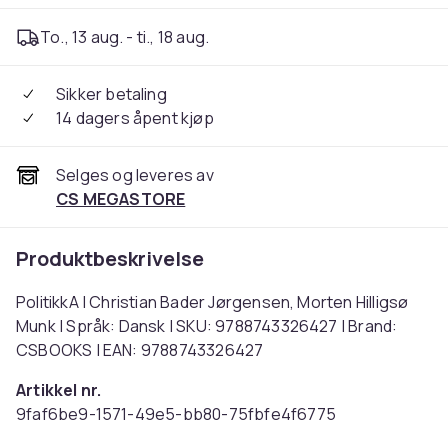
To., 13 aug. - ti., 18 aug.
Sikker betaling
14 dagers åpent kjøp
Selges og leveres av
CS MEGASTORE
Produktbeskrivelse
PolitikkA | Christian Bader Jørgensen, Morten Hilligsø
Munk | Språk: Dansk | SKU: 9788743326427 | Brand:
CSBOOKS | EAN: 9788743326427
Artikkel nr.
9faf6be9-1571-49e5-bb80-75fbfe4f6775