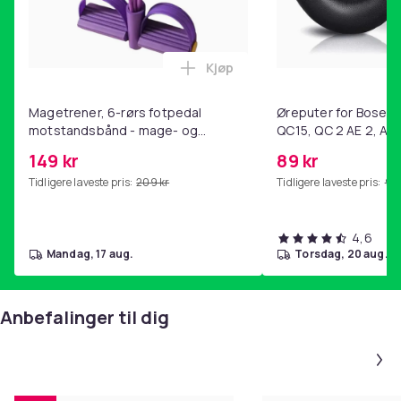
Kjøp
Legg Magetrener, 6-rørs fotp
Magetrener, 6-rørs fotpedal
Øreputer for Bose QC
motstandsbånd - mage- og
QC15, QC 2 AE 2, AE 
kjernetrening, yoga og
SoundTrue, SoundLin
149 kr
89 kr
hjemmegymnastikk Purple
Tidligere laveste pris:
209 kr
Tidligere laveste pris:
99 
4,6
mandag, 17 aug.
torsdag, 20 aug.
Anbefalinger til dig