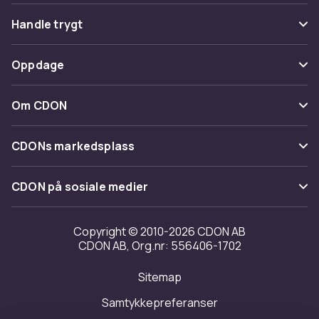
Vanlige spørsmål
Handle trygt
Spor pakke
Betaling
Oppdage
Angre & returner her
Levering
Kategorier
Kontakt oss
Om CDON
Vilkår & policy
Varemerker
Om oss
Tilbakekallinger
CDONs markedsplass
Guider
Kundeanmeldelser
Merchant Help Center
CDON på sosiale medier
Jobbe på CDON
Investor relations
Copyright © 2010-2026 CDON AB
CDON AB, Org.nr: 556406-1702
Tilgjengelighet
Sitemap
Samtykkepreferanser