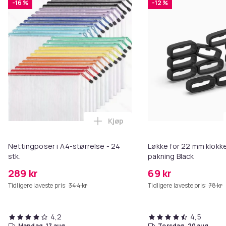
-16 %
-12 %
Kjøp
Legg Nettingposer i A4-størrelse
Nettingposer i A4-størrelse - 24
Løkke for 22 mm klokke
stk.
pakning Black
289 kr
69 kr
Tidligere laveste pris:
344 kr
Tidligere laveste pris:
78 kr
4,2
4,5
mandag, 17 aug.
torsdag, 20 aug.