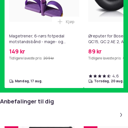
Kjøp
Legg Magetrener, 6-rørs fotp
Magetrener, 6-rørs fotpedal
Øreputer for Bose QC
motstandsbånd - mage- og
QC15, QC 2 AE 2, AE 
kjernetrening, yoga og
SoundTrue, SoundLin
149 kr
89 kr
hjemmegymnastikk Purple
Tidligere laveste pris:
209 kr
Tidligere laveste pris:
99 
4,6
mandag, 17 aug.
torsdag, 20 aug.
Anbefalinger til dig