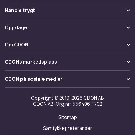
Vanlige spørsmål
Handle trygt
Spor pakke
Betaling
Oppdage
Angre & returner her
Levering
Kategorier
Kontakt oss
Om CDON
Vilkår & policy
Varemerker
Om oss
Tilbakekallinger
CDONs markedsplass
Guider
Kundeanmeldelser
Merchant Help Center
CDON på sosiale medier
Jobbe på CDON
Investor relations
Copyright © 2010-2026 CDON AB
CDON AB, Org.nr: 556406-1702
Tilgjengelighet
Sitemap
Samtykkepreferanser