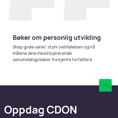
Bøker om personlig utvikling
Skap gode vaner, styrk selvfølelsen og nå
målene dine med inspirerende
selvutviklingsbøker fra kjente forfattere.
Kjøp bøker om personlig
utvikling online hos CDON
Hos CDON finner du bøker om personlig
utvikling – med rask levering og trygt kjøp.
Oppdag CDON