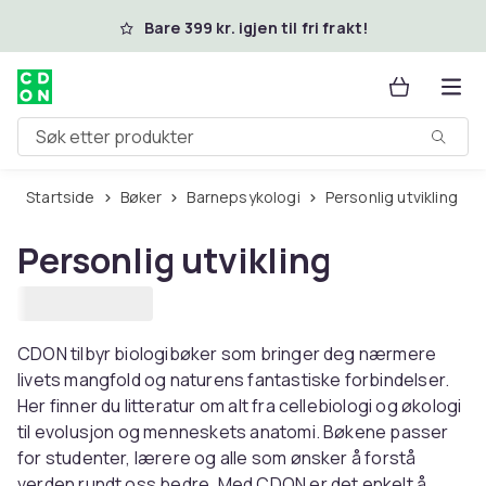
Hopp til hovedinnhold
Bare 399 kr. igjen til fri frakt!
Søk etter produkter
Startside
Bøker
Barnepsykologi
Personlig utvikling
Personlig utvikling
CDON tilbyr biologibøker som bringer deg nærmere
livets mangfold og naturens fantastiske forbindelser.
Her finner du litteratur om alt fra cellebiologi og økologi
til evolusjon og menneskets anatomi. Bøkene passer
for studenter, lærere og alle som ønsker å forstå
verden rundt oss bedre. Med CDON er det enkelt å