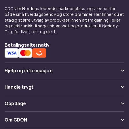
CDON er Nordens ledende markedsplass, og vi er her for
både små hverdagsbehov og store drømmer. Her finner du et
stadig større utvalg av produkter innen alt fra gaming, leker
og elektronikk til hage, skjønnhet og produkter til kjæledyr.
Ting for livet, rett og slett.
Betalingsalternativ
Hjelp og informasjon
Vanlige spørsmål
Handle trygt
Spor pakke
Betaling
Oppdage
Angre & returner her
Levering
Kategorier
Kontakt oss
Om CDON
Vilkår & policy