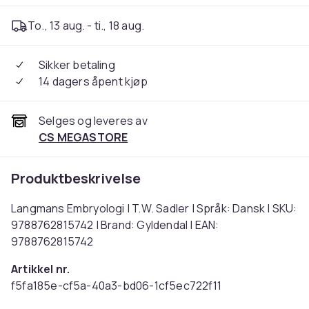
To., 13 aug. - ti., 18 aug.
Sikker betaling
14 dagers åpent kjøp
Selges og leveres av
CS MEGASTORE
Produktbeskrivelse
Langmans Embryologi | T.W. Sadler | Språk: Dansk | SKU:
9788762815742 | Brand: Gyldendal | EAN:
9788762815742
Artikkel nr.
f5fa185e-cf5a-40a3-bd06-1cf5ec722f11