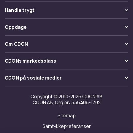
Vanlige spørsmål
Handle trygt
Spor pakke
Betaling
Oppdage
Angre & returner her
Levering
Kategorier
Kontakt oss
Om CDON
Vilkår & policy
Varemerker
Om oss
Tilbakekallinger
CDONs markedsplass
Guider
Kundeanmeldelser
Merchant Help Center
CDON på sosiale medier
Jobbe på CDON
Investor relations
Copyright © 2010-2026 CDON AB
CDON AB, Org.nr: 556406-1702
Tilgjengelighet
Sitemap
Samtykkepreferanser