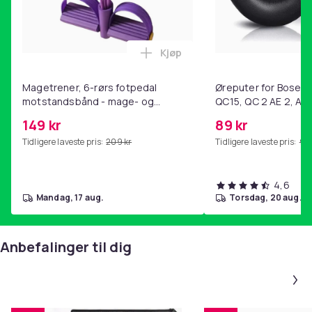
Kjøp
Legg Magetrener, 6-rørs fotp
Magetrener, 6-rørs fotpedal
Øreputer for Bose QC
motstandsbånd - mage- og
QC15, QC 2 AE 2, AE 
kjernetrening, yoga og
SoundTrue, SoundLin
149 kr
89 kr
hjemmegymnastikk Purple
Tidligere laveste pris:
209 kr
Tidligere laveste pris:
99 
4,6
mandag, 17 aug.
torsdag, 20 aug.
Anbefalinger til dig