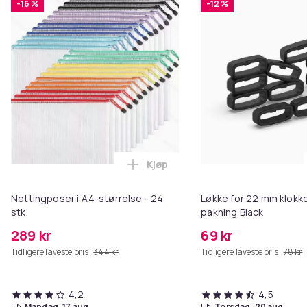
-16 %
-12 %
Kjøp
Legg Nettingposer i A4-størrelse
Nettingposer i A4-størrelse - 24
Løkke for 22 mm klokke
stk.
pakning Black
289 kr
69 kr
Tidligere laveste pris:
344 kr
Tidligere laveste pris:
78 kr
4,2
4,5
mandag, 17 aug.
torsdag, 20 aug.