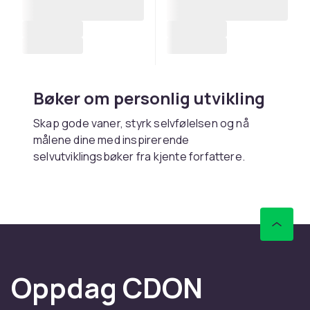
Bøker om personlig utvikling
Skap gode vaner, styrk selvfølelsen og nå
målene dine med inspirerende
selvutviklingsbøker fra kjente forfattere.
Kjøp bøker om personlig
utvikling online hos CDON
Hos CDON finner du bøker om personlig
utvikling – med rask levering og trygt kjøp.
Oppdag CDON