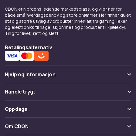
CDON er Nordens ledende markedsplass, og vi er her for
både små hverdagsbehov og store drømmer. Her finner du et
stadig større utvalg av produkter innen alt fra gaming, leker
og elektronikk til hage, skjønnhet og produkter til kjæledyr.
Ting for livet, rett og slett.
Betalingsalternativ
Hjelp og informasjon
Vanlige spørsmål
Handle trygt
Spor pakke
Betaling
Oppdage
Angre & returner her
Levering
Kategorier
Kontakt oss
Om CDON
Vilkår & policy