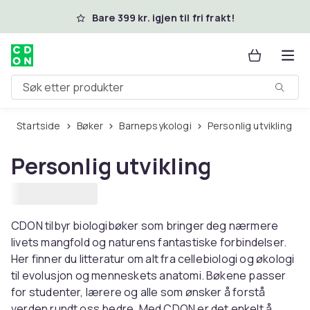
Hopp til hovedinnhold
Bare 399 kr. igjen til fri frakt!
Søk etter produkter
Startside
Bøker
Barnepsykologi
Personlig utvikling
Personlig utvikling
CDON tilbyr biologibøker som bringer deg nærmere
livets mangfold og naturens fantastiske forbindelser.
Her finner du litteratur om alt fra cellebiologi og økologi
til evolusjon og menneskets anatomi. Bøkene passer
for studenter, lærere og alle som ønsker å forstå
verden rundt oss bedre. Med CDON er det enkelt å