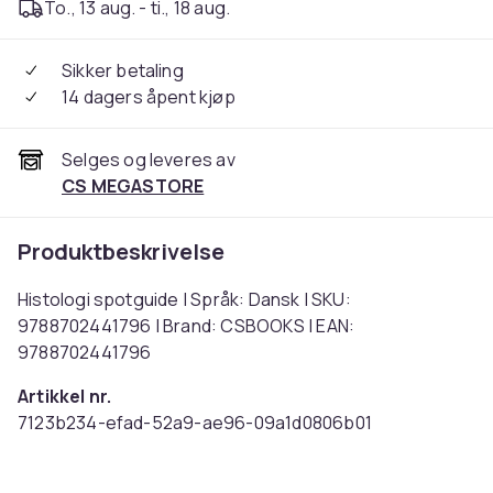
To., 13 aug. - ti., 18 aug.
Sikker betaling
14 dagers åpent kjøp
Selges og leveres av
CS MEGASTORE
Produktbeskrivelse
Histologi spotguide | Språk: Dansk | SKU:
9788702441796 | Brand: CSBOOKS | EAN:
9788702441796
Artikkel nr.
7123b234-efad-52a9-ae96-09a1d0806b01
Produktsikkerhetsinformasjon