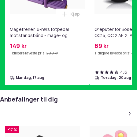
Kjøp
Legg Magetrener, 6-rørs fotp
Magetrener, 6-rørs fotpedal
Øreputer for Bose QC
motstandsbånd - mage- og
QC15, QC 2 AE 2, AE 
kjernetrening, yoga og
SoundTrue, SoundLin
149 kr
89 kr
hjemmegymnastikk Purple
Tidligere laveste pris:
209 kr
Tidligere laveste pris:
99 
4,6
mandag, 17 aug.
torsdag, 20 aug.
Anbefalinger til dig
-17 %