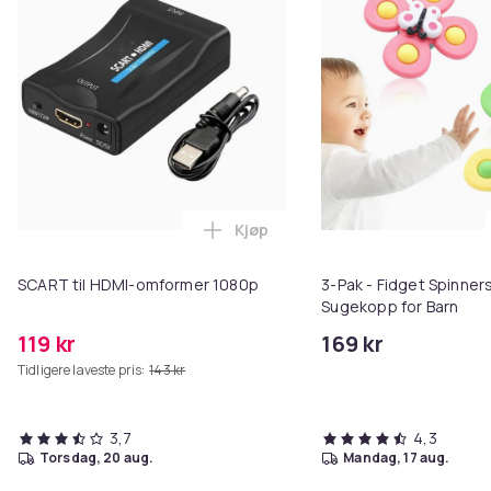
Kjøp
Legg SCART til HDMI-omformer 1
SCART til HDMI-omformer 1080p
3-Pak - Fidget Spinne
Sugekopp for Barn
119 kr
169 kr
Tidligere laveste pris:
143 kr
3,7
4,3
torsdag, 20 aug.
mandag, 17 aug.