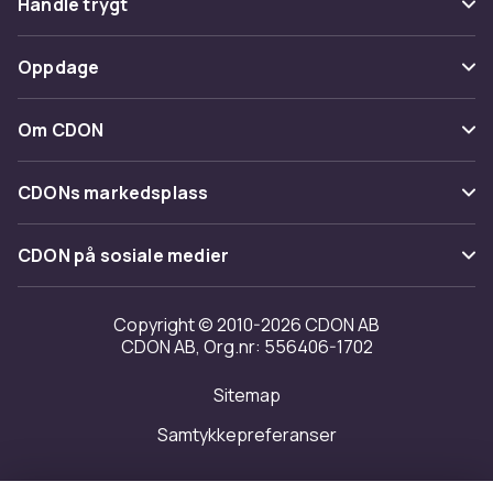
Handle trygt
Spor pakke
Betaling
Oppdage
Angre & returner her
Levering
Kategorier
Kontakt oss
Om CDON
Vilkår & policy
Varemerker
Om oss
Tilbakekallinger
CDONs markedsplass
Guider
Kundeanmeldelser
Merchant Help Center
CDON på sosiale medier
Jobbe på CDON
Investor relations
Copyright © 2010-2026 CDON AB
CDON AB, Org.nr: 556406-1702
Tilgjengelighet
Sitemap
Samtykkepreferanser