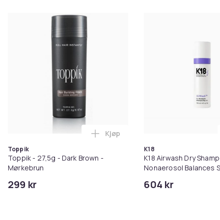
Kjøp
Legg Toppik - 27,5g - Dark Brow
Toppik
K18
Toppik - 27,5g - Dark Brown -
K18 Airwash Dry Sham
Mørkebrun
Nonaerosol Balances S
Controls Excess Oil
299 kr
604 kr