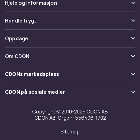
Hjelp og informasjon
Vanlige spørsmål
Handle trygt
Spor pakke
Betaling
Oppdage
Angre & returner her
Levering
Kategorier
Kontakt oss
Om CDON
Vilkår & policy
Varemerker
Om oss
Tilbakekallinger
CDONs markedsplass
Guider
Kundeanmeldelser
Merchant Help Center
CDON på sosiale medier
Jobbe på CDON
Investor relations
Copyright © 2010-2026 CDON AB
CDON AB, Org.nr: 556406-1702
Tilgjengelighet
Sitemap