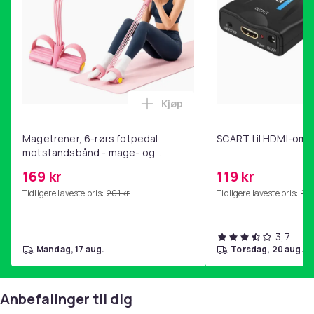
Kjøp
Legg Magetrener, 6-rørs fotp
Magetrener, 6-rørs fotpedal
SCART til HDMI-omf
motstandsbånd - mage- og
kjernetrening, yoga og
169 kr
119 kr
hjemmegymnastikk Pink
Tidligere laveste pris:
201 kr
Tidligere laveste pris:
143
3,7
mandag, 17 aug.
torsdag, 20 aug.
Anbefalinger til dig