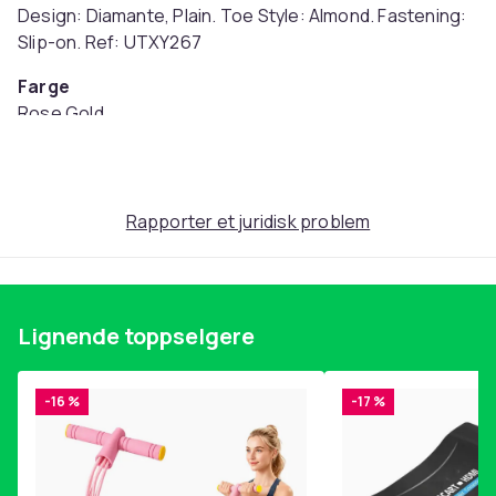
Design: Diamante, Plain. Toe Style: Almond. Fastening:
Slip-on. Ref: UTXY267
Farge
Rose Gold
Størrelse
37 EU (EU)
Artikkel nr.
Rapporter et juridisk problem
2bedb5de-bcb3-5724-aa3b-8eee42bcb08b
Produktsikkerhetsinformasjon
Lignende toppselgere
-16 %
-17 %