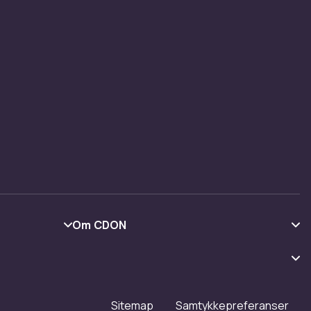
Om CDON
Om oss
Kundeanmeldelser
Jobbe på CDON
Sitemap
Samtykkepreferanser