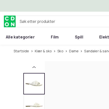
Hopp til hovedinnhold
Søk etter produkter
Alle kategorier
Film
Spill
Elek
Startside
Klær & sko
Sko
Dame
Sandaler & sa