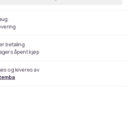
 aug.
evering
er betaling
agers åpent kjøp
es og leveres av
temba