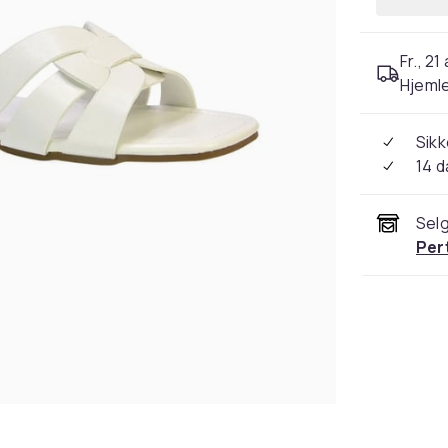
Fr., 21
Hjeml
Sikk
14 d
Selg
Per