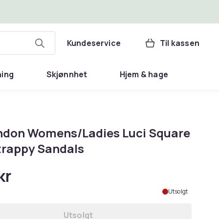
Kundeservice
Til kassen
ning
Skjønnhet
Hjem & hage
ndon Womens/Ladies Luci Square
trappy Sandals
kr
Utsolgt
Utsolgt