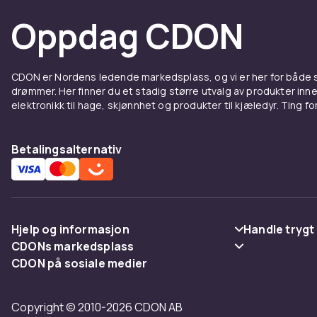
Oppdag CDON
CDON er Nordens ledende markedsplass, og vi er her for både
drømmer. Her finner du et stadig større utvalg av produkter inne
elektronikk til hage, skjønnhet og produkter til kjæledyr. Ting for 
Betalingsalternativ
Hjelp og informasjon
Handle trygt
CDONs markedsplass
Vanlige spørsmål
Betaling
CDON på sosiale medier
Merchant Help Center
Spor pakke
Levering
Copyright © 2010-2026 CDON AB
Angre & returner her
Vilkår & polic