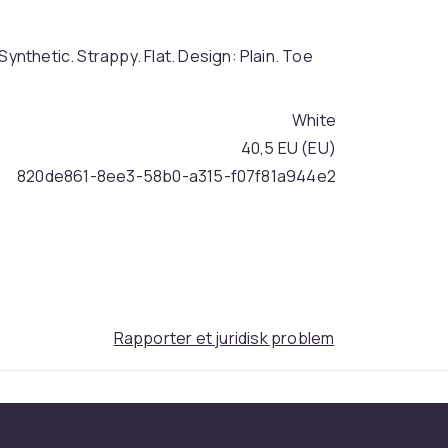
Synthetic. Strappy. Flat. Design: Plain. Toe
White
40,5 EU (EU)
820de861-8ee3-58b0-a315-f07f81a944e2
Rapporter et juridisk problem