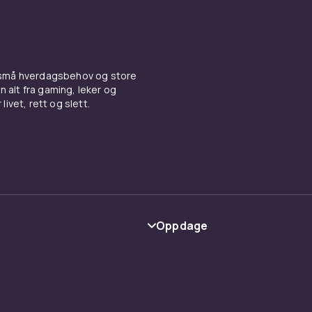
 små hverdagsbehov og store
n alt fra gaming, leker og
livet, rett og slett.
Oppdage
Kategorier
Varemerker
y
Guider