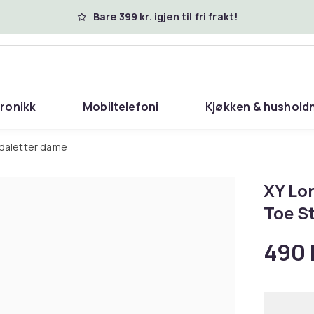
Bare 399 kr. igjen til fri frakt!
tronikk
Mobiltelefoni
Kjøkken & hushold
ndaletter dame
XY Lo
Toe S
490 