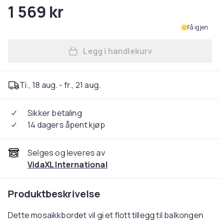
1 569 kr
Få igjen
Legg i handlekurv
Legg vidaXL Mosaikkbistrob
Ti., 18 aug. - fr., 21 aug.
Sikker betaling
14 dagers åpent kjøp
Selges og leveres av
VidaXL International
Produktbeskrivelse
Dette mosaikkbordet vil gi et flott tillegg til balkongen