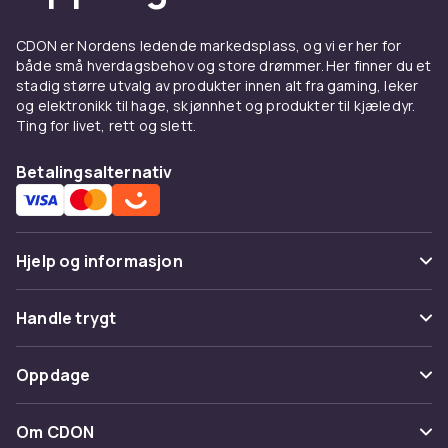
CDON er Nordens ledende markedsplass, og vi er her for
både små hverdagsbehov og store drømmer. Her finner du et
stadig større utvalg av produkter innen alt fra gaming, leker
og elektronikk til hage, skjønnhet og produkter til kjæledyr.
Ting for livet, rett og slett.
Betalingsalternativ
Hjelp og informasjon
Vanlige spørsmål
Handle trygt
Spor pakke
Betaling
Oppdage
Angre & returner her
Levering
Kategorier
Kontakt oss
Om CDON
Vilkår & policy