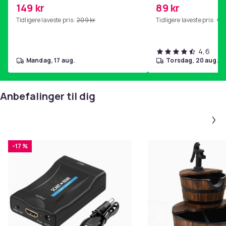
kjernetrening, yoga og
SoundTrue, SoundLin
149 kr
89 kr
hjemmegymnastikk Purple
Tidligere laveste pris:
209 kr
Tidligere laveste pris:
99 
4,6
mandag, 17 aug.
torsdag, 20 aug.
Anbefalinger til dig
-17 %