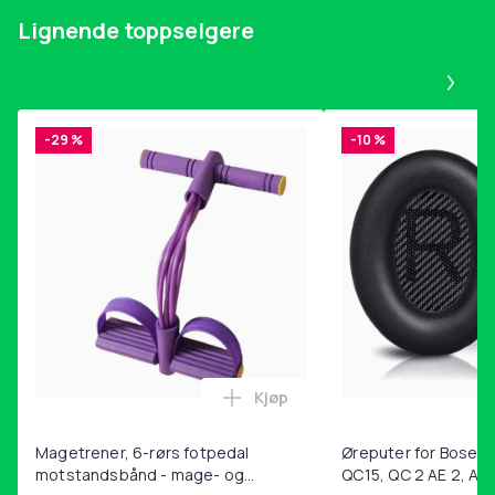
Orange
Lignende toppselgere
Størrelse
Pa
60 cm
Vekt, gram
16650
-29 %
-10 %
Artikkel nr.
a04764a9-c188-40fd-8a3f-8d3406be16ac
Produktsikkerhetsinformasjon
Kjøp
Legg Magetrener, 6-rørs fotp
Magetrener, 6-rørs fotpedal
Øreputer for Bose QC
motstandsbånd - mage- og
QC15, QC 2 AE 2, AE 