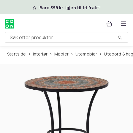
Hopp til hovedinnhold
Bare 399 kr. igjen til fri frakt!
Søk etter produkter
Startside
Interiør
Møbler
Utemøbler
Utebord & ha