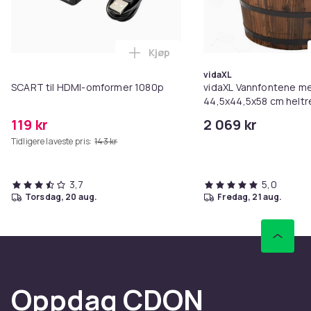
Kjøp
Legg SCART til HDMI-omformer 1
vidaXL
SCART til HDMI-omformer 1080p
vidaXL Vannfontene 
44,5x44,5x58 cm heltr
119 kr
2 069 kr
Tidligere laveste pris:
143 kr
3,7
5,0
torsdag, 20 aug.
fredag, 21 aug.
Oppdag CDON