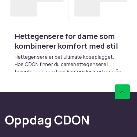
Hettegensere for dame som
kombinerer komfort med stil
Hettegensere er det ultimate koseplagget.
Hos CDON finner du damehettegensere i
bomullsfleece og blandmaterialer med glidelås
eller pullover. Rask levering.
Pullover kontra glidelås
Pullover gir renere look. Gjennomgående
glidelås er enkel å ta av. Halvglidelås
Oppdag CDON
kombinerer begge.
Materiale og passform