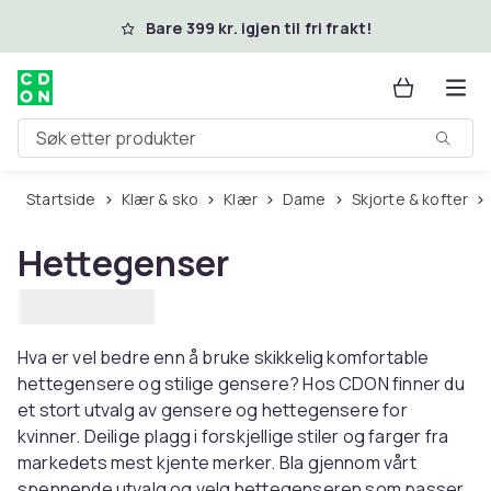
Hopp til hovedinnhold
Bare 399 kr. igjen til fri frakt!
Søk etter produkter
Startside
Klær & sko
Klær
Dame
Skjorte & kofter
Hettegenser
Hva er vel bedre enn å bruke skikkelig komfortable
hettegensere og stilige gensere? Hos CDON finner du
et stort utvalg av gensere og hettegensere for
kvinner. Deilige plagg i forskjellige stiler og farger fra
markedets mest kjente merker. Bla gjennom vårt
spennende utvalg og velg hettegenseren som passer