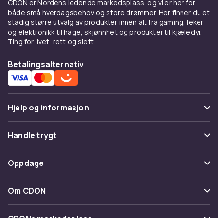
CDON er Nordens ledende markedsplass, og vi er her for
Bomullsfleece med børstet innside gir mykhet.
både små hverdagsbehov og store drømmer. Her finner du et
Croppede passer høye midjebukser.
stadig større utvalg av produkter innen alt fra gaming, leker
Oversized gir streetwear.
og elektronikk til hage, skjønnhet og produkter til kjæledyr.
Ting for livet, rett og slett.
Kombiner med
Betalingsalternativ
Under
jeansjakke
som lag-på-lag. Med
jeans
til
hverdag. Med
koseklær
hjemme.
Kjøp på CDON
Hjelp og informasjon
Utforsk
gensere og kofter
og
dameklær
. Trygt
Vanlige spørsmål
kjøp.
Handle trygt
Spor pakke
Betaling
Oppdage
Angre & returner her
Levering
Kategorier
Kontakt oss
Om CDON
Vilkår & policy
Varemerker
Om oss
Tilbakekallinger