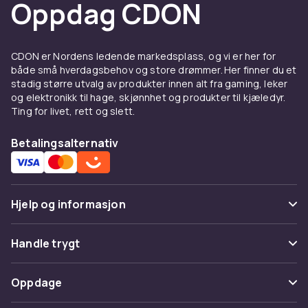
Oppdag CDON
CDON er Nordens ledende markedsplass, og vi er her for
både små hverdagsbehov og store drømmer. Her finner du et
stadig større utvalg av produkter innen alt fra gaming, leker
og elektronikk til hage, skjønnhet og produkter til kjæledyr.
Ting for livet, rett og slett.
Betalingsalternativ
Hjelp og informasjon
Vanlige spørsmål
Handle trygt
Spor pakke
Betaling
Oppdage
Angre & returner her
Levering