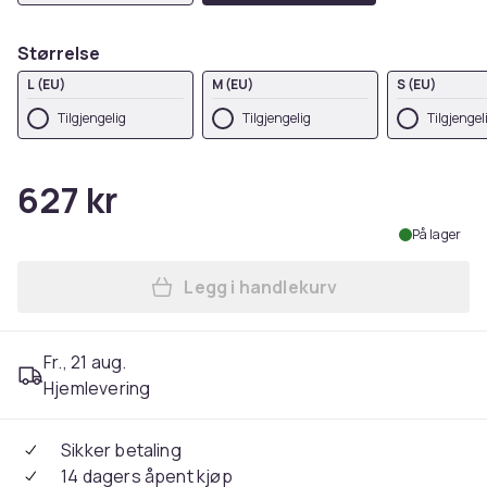
Størrelse
L (EU)
M (EU)
S (EU)
Tilgjengelig
Tilgjengelig
Tilgjengel
627 kr
På lager
Legg i handlekurv
Legg The Punisher Mens On
Fr., 21 aug.
Hjemlevering
Sikker betaling
14 dagers åpent kjøp