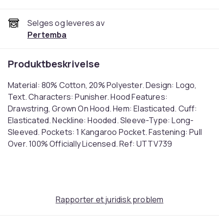
Selges og leveres av
Pertemba
Produktbeskrivelse
Material: 80% Cotton, 20% Polyester. Design: Logo,
Text. Characters: Punisher. Hood Features:
Drawstring, Grown On Hood. Hem: Elasticated. Cuff:
Elasticated. Neckline: Hooded. Sleeve-Type: Long-
Sleeved. Pockets: 1 Kangaroo Pocket. Fastening: Pull
Over. 100% Officially Licensed. Ref: UTTV739
Farge
Heather Grey/Black
Størrelse
Rapporter et juridisk problem
XXL (EU)
Artikkel nr.