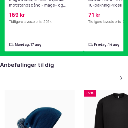
motstandsbånd - mage- og
10-pakning PKcell
kjernetrening, yoga og
169 kr
71 kr
hjemmegymnastikk Pink
Tidligere laveste pris:
201 kr
Tidligere laveste pris:
76 
mandag, 17 aug.
fredag, 14 aug.
Anbefalinger til dig
-5 %