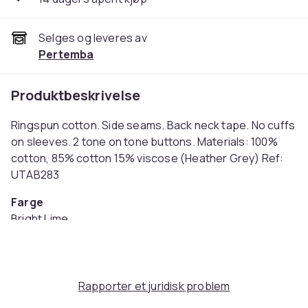
Selges og leveres av
Pertemba
Produktbeskrivelse
Ringspun cotton. Side seams. Back neck tape. No cuffs
on sleeves. 2 tone on tone buttons. Materials: 100%
cotton, 85% cotton 15% viscose (Heather Grey) Ref:
UTAB283
Farge
Bright Lime
Størrelse
S (EU)
Artikkel nr.
Rapporter et juridisk problem
057ce511-9ce7-4d79-ad37-b411f9e77dd0