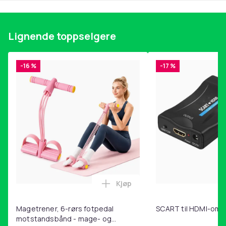
Produktsikkerhetsinformasjon
Lignende toppselgere
-16 %
-17 %
Kjøp
Legg Magetrener, 6-rørs fotp
Magetrener, 6-rørs fotpedal
SCART til HDMI-omf
motstandsbånd - mage- og