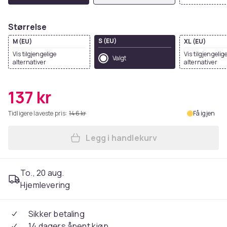
Størrelse
S (EU)
M (EU)
XL (EU)
Vis tilgjengelige
Vis tilgjengelig
Valgt
alternativer
alternativer
137 kr
Tidligere laveste pris:
146 kr
Få igjen
Legg i handlekurv
Legg Stedman Womens/Ladie
To., 20 aug.
Hjemlevering
Sikker betaling
14 dagers åpent kjøp