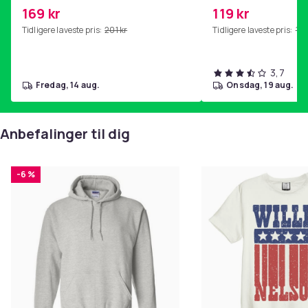
kjernetrening, yoga og
169 kr
119 kr
hjemmegymnastikk Pink
Tidligere laveste pris:
201 kr
Tidligere laveste pris:
143
3,7
fredag, 14 aug.
onsdag, 19 aug.
Anbefalinger til dig
-6 %