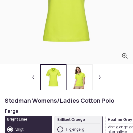
Stedman Womens/Ladies Cotton Polo
Farge
Bright Lime
Brilliant Orange
Heather Grey
Vis tilgjengelig
Valgt
Tilgjengelig
alternativer