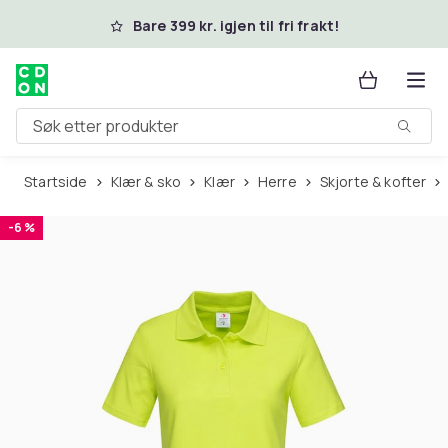
Hopp til hovedinnhold
Bare 399 kr. igjen til fri frakt!
Søk etter produkter
Startside
Klær & sko
Klær
Herre
Skjorte & kofter
-6 %