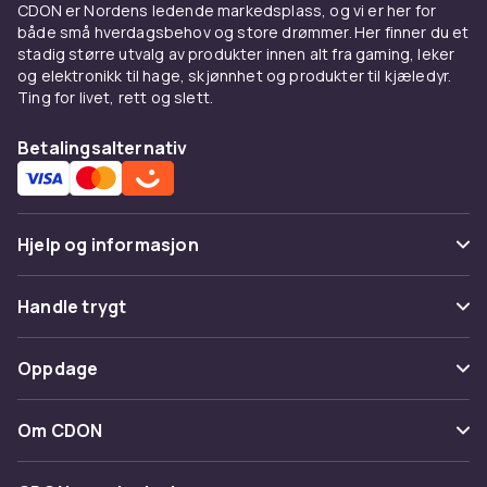
CDON er Nordens ledende markedsplass, og vi er her for
både små hverdagsbehov og store drømmer. Her finner du et
stadig større utvalg av produkter innen alt fra gaming, leker
og elektronikk til hage, skjønnhet og produkter til kjæledyr.
Ting for livet, rett og slett.
Betalingsalternativ
Hjelp og informasjon
Vanlige spørsmål
Handle trygt
Spor pakke
Betaling
Oppdage
Angre & returner her
Levering
Kategorier
Kontakt oss
Om CDON
Vilkår & policy
Varemerker
Om oss