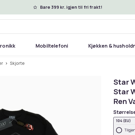
Bare 399 kr. igjen til fri frakt!
tronikk
Mobiltelefoni
Kjøkken & hushold
er
Skjorte
Star 
Star 
Ren V
Størrels
104 (EU)
Tilgje