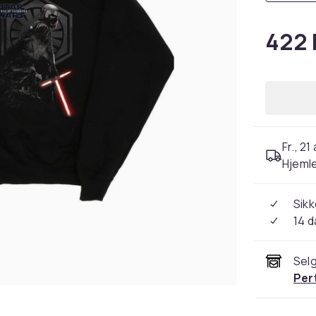
422 
Fr., 21
Hjeml
Sikk
14 d
Selg
Per