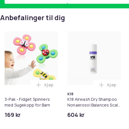
Anbefalinger til dig
Kjøp
Kjøp
Legg 3-Pak - Fidget Spinners med Sugeko
Legg K18 A
K18
3-Pak - Fidget Spinners
K18 Airwash Dry Shampoo
med Sugekopp for Barn
Nonaerosol Balances Scalp
& Controls Excess Oil
169 kr
604 kr