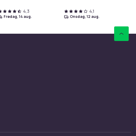
4,3
4,1
fredag, 14 aug.
onsdag, 12 aug.