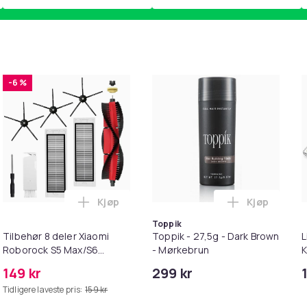
-6 %
Kjøp
Kjøp
pp for Barn i handlekurven
irwash Dry Shampoo Nonaerosol Balances Scalp & Controls Exc
Legg Tilbehør 8 deler Xiaomi Roborock S
Legg Toppik
Toppik
Tilbehør 8 deler Xiaomi
Toppik - 27,5g - Dark Brown
L
Roborock S5 Max/S6
- Mørkebrun
K
Pure/S6
M
149 kr
299 kr
MAXV/S50/S51/S55/S5/S60/S65/S6
i
Tidligere laveste pris:
159 kr