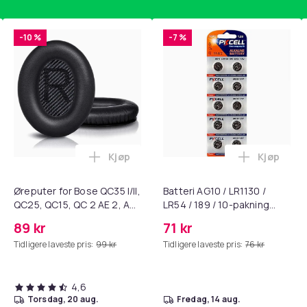
-10 %
-7 %
Kjøp
Kjøp
standsbånd - mage- og kjernetrening, yoga og hjemmegymnast
ærebrett i titan, antibakterielt skjærebrett, skjærebrett i rustf
Legg Øreputer for Bose QC35 I/II, QC25, 
Legg Batte
Øreputer for Bose QC35 I/II,
Batteri AG10 / LR1130 /
QC25, QC15, QC 2 AE 2, AE
LR54 / 189 / 10-pakning
2i, AE 2w, SoundTrue,
PKcell
89 kr
71 kr
SoundLink Black
Tidligere laveste pris:
99 kr
Tidligere laveste pris:
76 kr
4,6
torsdag, 20 aug.
fredag, 14 aug.