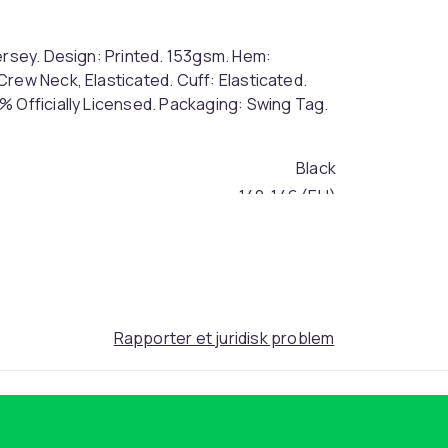
ersey. Design: Printed. 153gsm. Hem:
rew Neck, Elasticated. Cuff: Elasticated.
% Officially Licensed. Packaging: Swing Tag.
Black
140-146 (EU)
12aee9b6-e4ef-4749-b2c2-4a9135706e2f
Rapporter et juridisk problem