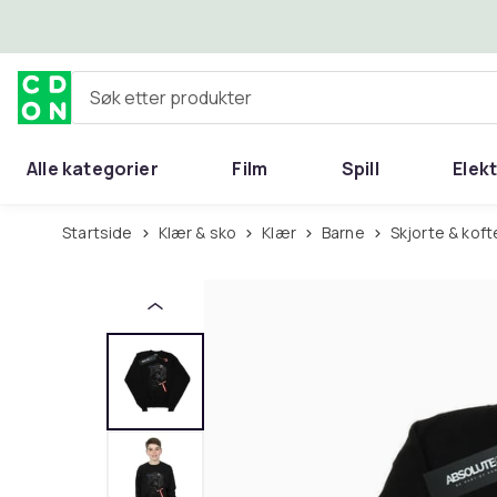
Hopp til hovedinnhold
Søk etter produkter
Alle kategorier
Film
Spill
Elek
Startside
Klær & sko
Klær
Barne
Skjorte & koft