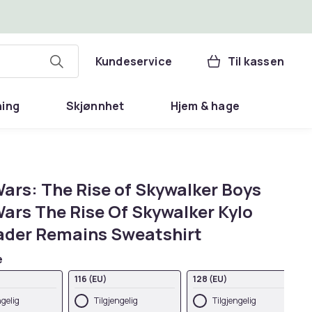
Kundeservice
Til kassen
ning
Skjønnhet
Hjem & hage
Wars: The Rise of Skywalker Boys
Wars The Rise Of Skywalker Kylo
ader Remains Sweatshirt
e
116 (EU)
128 (EU)
ngelig
Tilgjengelig
Tilgjengelig