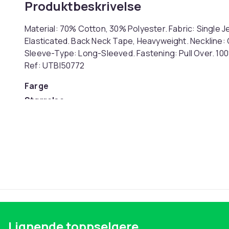
Produktbeskrivelse
Material: 70% Cotton, 30% Polyester. Fabric: Single J
Elasticated. Back Neck Tape, Heavyweight. Neckline: C
Sleeve-Type: Long-Sleeved. Fastening: Pull Over. 100
Ref: UTBI50772
Farge
Størrelse
Artikkel nr.
Produktsikkerhetsinformasjon
Lignende toppselgere