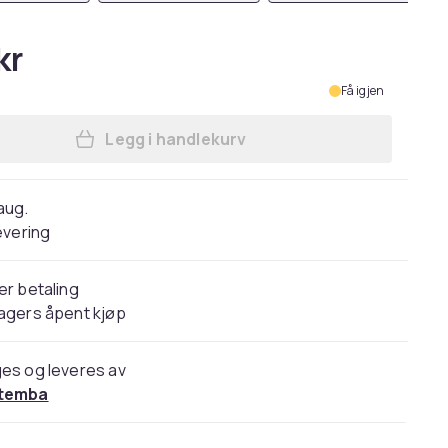
kr
Få igjen
Legg i handlekurv
Legg Star Wars: The Rise of Skywal
 aug.
evering
er betaling
agers åpent kjøp
es og leveres av
temba