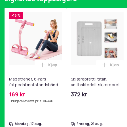
-16 %
Kjøp
Kjøp
Legg Magetrener, 6-rørs fotpedal mot
Legg Skj
Magetrener, 6-rørs
Skjærebrett i titan,
fotpedal motstandsbånd -
antibakterielt skjærebrett,
mage- og kjernetrening,
skjærebrett i rustfritt stål,
169 kr
372 kr
yoga og
BPA-fri (2 stk.)
Tidligere laveste pris:
201 kr
hjemmegymnastikk Pink
mandag, 17 aug.
fredag, 21 aug.