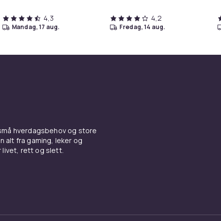
4,3
4,2
mandag, 17 aug.
fredag, 14 aug.
 små hverdagsbehov og store
n alt fra gaming, leker og
livet, rett og slett.