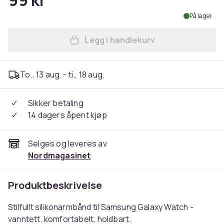
99 kr
På lager
Legg i handlekurv
Legg Silikonarmbånd til S
To., 13 aug. - ti., 18 aug.
Sikker betaling
14 dagers åpent kjøp
Selges og leveres av
Nordmagasinet
Produktbeskrivelse
Stilfullt silikonarmbånd til Samsung Galaxy Watch -
vanntett, komfortabelt, holdbart.