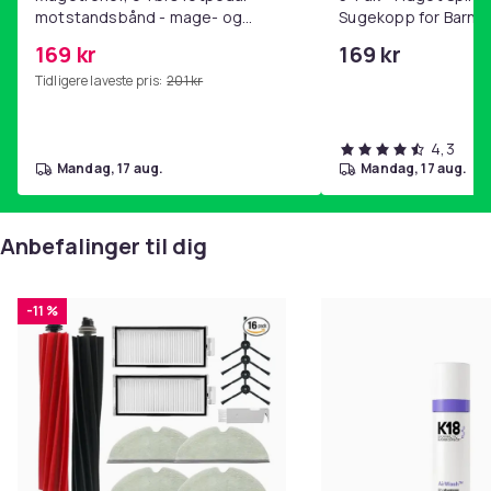
motstandsbånd - mage- og
Sugekopp for Barn
kjernetrening, yoga og
169 kr
169 kr
hjemmegymnastikk Pink
Tidligere laveste pris:
201 kr
4,3
mandag, 17 aug.
mandag, 17 aug.
Anbefalinger til dig
-11 %