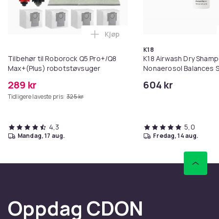
Kjøp
Legg Tilbehør til Roborock Q5 P
K18
Tilbehør til Roborock Q5 Pro+/Q8
K18 Airwash Dry Sham
Max+(Plus) robotstøvsuger
Nonaerosol Balances S
Controls Excess Oil
289 kr
604 kr
Tidligere laveste pris:
325 kr
4,3
5,0
mandag, 17 aug.
fredag, 14 aug.
Oppdag CDON