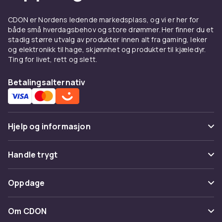
CDON er Nordens ledende markedsplass, og vi er her for
både små hverdagsbehov og store drømmer. Her finner du et
stadig større utvalg av produkter innen alt fra gaming, leker
og elektronikk til hage, skjønnhet og produkter til kjæledyr.
Ting for livet, rett og slett.
Betalingsalternativ
Hjelp og informasjon
Vanlige spørsmål
Handle trygt
Spor pakke
Betaling
Oppdage
Angre & returner her
Levering
Kategorier
Kontakt oss
Om CDON
Vilkår & policy