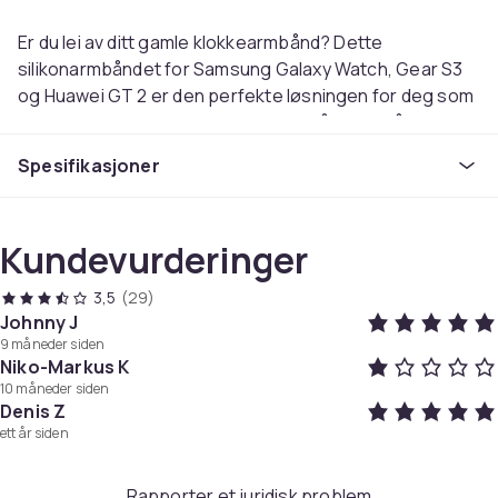
Er du lei av ditt gamle klokkearmbånd? Dette
silikonarmbåndet for Samsung Galaxy Watch, Gear S3
og Huawei GT 2 er den perfekte løsningen for deg som
ønsker stil og komfort. Designet for å være både stilig
og funksjonelt, passer dette armbåndet perfekt for
Spesifikasjoner
alle anledninger, enten det er til jobben eller under
treningsøkten. Dens unike blanding av mykhet og
robusthet gir en uovertruffen komfort og holdbarhet.
Kundevurderinger
Takket være dets vanntetthet er dette armbåndet
3,5
(29)
perfekt for alle dine eventyr, enten du er på gymmet
Johnny J
eller ute i regnet.
9 måneder siden
Niko-Markus K
10 måneder siden
Komfortabelt Design: Mykt silikon som føles lett på
Denis Z
håndleddet
ett år siden
Enkel Justering: Klassisk klokkespenne for perfekt
passform
Rapporter et juridisk problem