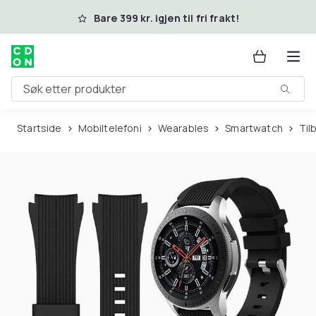
Hopp til hovedinnhold
Bare 399 kr. igjen til fri frakt!
Søk etter produkter
Startside
Mobiltelefoni
Wearables
Smartwatch
Ti