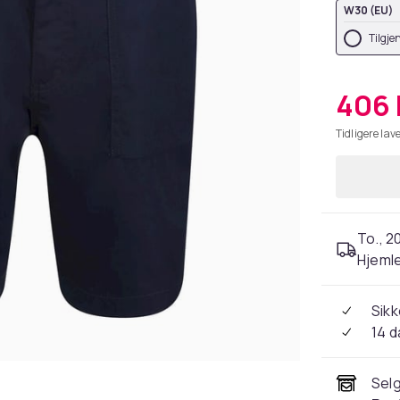
W30 (EU)
Tilgje
406 
Tidligere lave
To., 2
Hjeml
Sikk
14 d
Selg