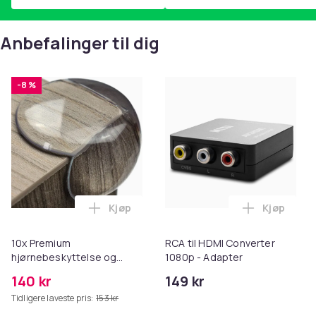
Anbefalinger til dig
-8 %
Kjøp
Kjøp
Legg 10x Premium hjørnebeskyttelse og 
Legg RCA t
10x Premium
RCA til HDMI Converter
hjørnebeskyttelse og
1080p - Adapter
kantbeskyttelse for barn
140 kr
149 kr
Tidligere laveste pris:
153 kr