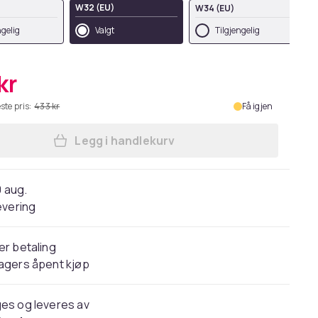
W32 (EU)
W34 (EU)
ngelig
Valgt
Tilgjengelig
kr
ste pris:
433 kr
Få igjen
Legg i handlekurv
Legg Regatta Mens New Action Shor
0 aug.
evering
er betaling
agers åpent kjøp
es og leveres av