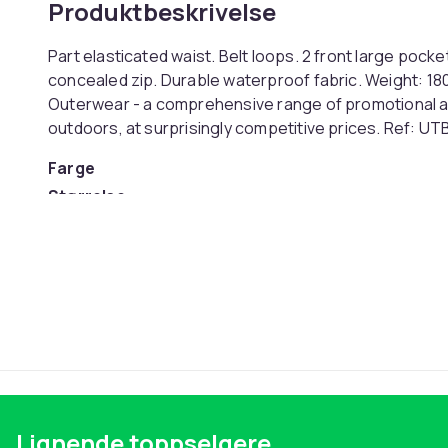
Produktbeskrivelse
Part elasticated waist. Belt loops. 2 front large pock
concealed zip. Durable waterproof fabric. Weight: 1
Outerwear - a comprehensive range of promotional an
outdoors, at surprisingly competitive prices. Ref: U
Farge
Størrelse
Artikkel nr.
Produktsikkerhetsinformasjon
Lignende toppselgere