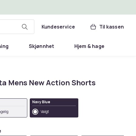
Kundeservice
Til kassen
ning
Skjønnhet
Hjem & hage
ta Mens New Action Shorts
Navy Blue
ngelig
Valgt
e