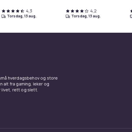
4,3
4,2
torsdag, 13 aug.
torsdag, 13 aug.
 små hverdagsbehov og store
n alt fra gaming, leker og
livet, rett og slett.