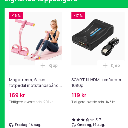
-16 %
-17 %
Kjøp
Kjøp
Legg Magetrener, 6-rørs fotpedal mot
Legg SC
Magetrener, 6-rørs
SCART til HDMI-omformer
fotpedal motstandsbånd -
1080p
mage- og kjernetrening,
169 kr
119 kr
yoga og
Tidligere laveste pris:
201 kr
Tidligere laveste pris:
143 kr
hjemmegymnastikk Pink
3,7
fredag, 14 aug.
onsdag, 19 aug.