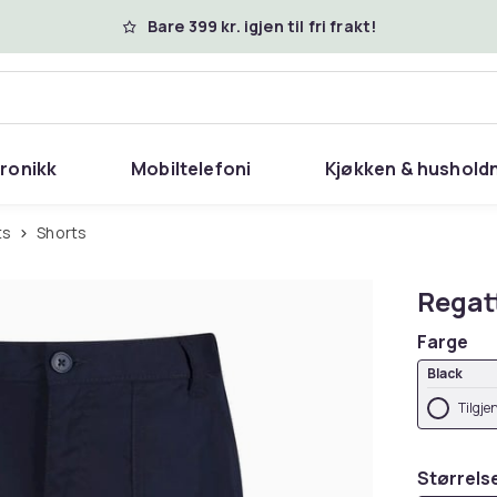
Bare 399 kr. igjen til fri frakt!
tronikk
Mobiltelefoni
Kjøkken & hushold
ts
Shorts
Regat
Farge
Black
Tilgje
Størrels