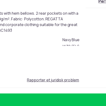
Per
ets with hem bellows. 2 rear pockets on with a
80g/m². Fabric: Polycotton. REGATTA
d corporate clothing suitable for the great
TBC1493
Navy Blue
W32 (EU)
016e7284-bb55-4d32-be93-d86bc0fb9569
Rapporter et juridisk problem