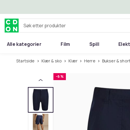
Hopp til hovedinnhold
Søk etter produkter
Alle kategorier
Film
Spill
Elek
Startside
Klær & sko
Klær
Herre
Bukser & shor
-6 %