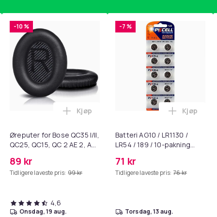
-10 %
-7 %
Kjøp
Kjøp
standsbånd - mage- og kjernetrening, yoga og hjemmegymnast
ART til HDMI-omformer 1080p i handlekurven
Legg Øreputer for Bose QC35 I/II, QC25, 
Legg Batte
Øreputer for Bose QC35 I/II,
Batteri AG10 / LR1130 /
QC25, QC15, QC 2 AE 2, AE
LR54 / 189 / 10-pakning
2i, AE 2w, SoundTrue,
PKcell
89 kr
71 kr
SoundLink Black
Tidligere laveste pris:
99 kr
Tidligere laveste pris:
76 kr
4,6
onsdag, 19 aug.
torsdag, 13 aug.