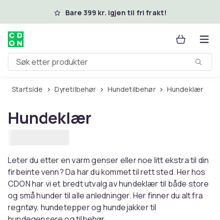
Hopp til hovedinnhold
Bare 399 kr. igjen til fri frakt!
Søk etter produkter
Startside
Dyretilbehør
Hundetilbehør
Hundeklær
Hundeklær
Leter du etter en varm genser eller noe litt ekstra til din
firbeinte venn? Da har du kommet til rett sted. Her hos
CDON har vi et bredt utvalg av hundeklær til både store
og små hunder til alle anledninger. Her finner du alt fra
regntøy, hundetepper og hundejakker til
hundegensere og tilbehør.