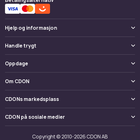
Hjelp og informasjon
Vanlige spørsmål
Handle trygt
Spor pakke
Betaling
Oppdage
Angre & returner her
Levering
Kategorier
Kontakt oss
Om CDON
Vilkår & policy
Varemerker
Om oss
Tilbakekallinger
CDONs markedsplass
Guider
Kundeanmeldelser
Merchant Help Center
CDON på sosiale medier
Jobbe på CDON
Investor relations
Copyright © 2010-2026 CDON AB