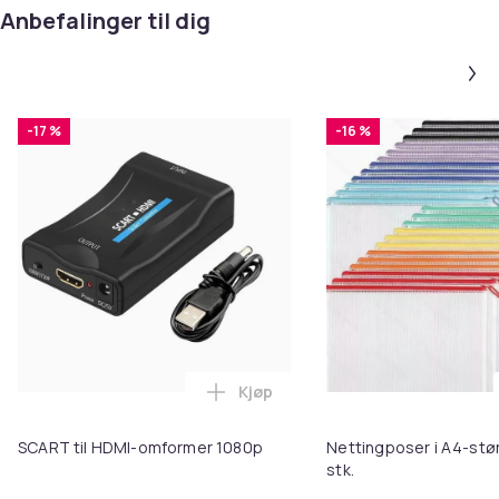
Anbefalinger til dig
-17 %
-16 %
Kjøp
Legg SCART til HDMI-omformer 1
SCART til HDMI-omformer 1080p
Nettingposer i A4-stør
stk.