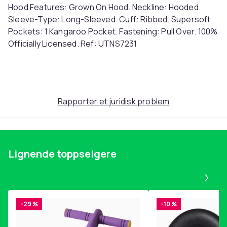
Hood Features: Grown On Hood. Neckline: Hooded.
Sleeve-Type: Long-Sleeved. Cuff: Ribbed. Supersoft.
Pockets: 1 Kangaroo Pocket. Fastening: Pull Over. 100%
Officially Licensed. Ref: UTNS7231
Farge
Brown
Størrelse
Rapporter et juridisk problem
Einheitsgröße (EU)
Artikkel nr.
98ccdbea-e483-438c-99cf-35bbb0efb65a
Produktsikkerhetsinformasjon
Lignende toppselgere
Pa
-29 %
-10 %