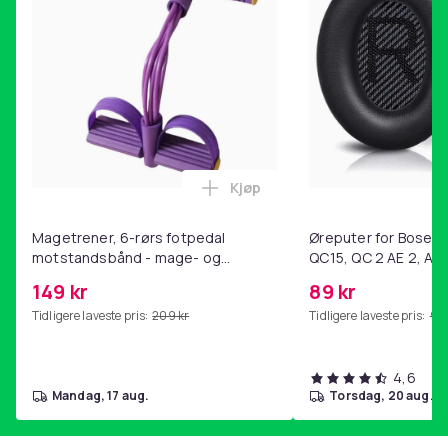
Kjøp
Legg Magetrener, 6-rørs fotp
Magetrener, 6-rørs fotpedal
Øreputer for Bose QC
motstandsbånd - mage- og
QC15, QC 2 AE 2, AE 
kjernetrening, yoga og
SoundTrue, SoundLin
149 kr
89 kr
hjemmegymnastikk Purple
Tidligere laveste pris:
209 kr
Tidligere laveste pris:
99 
4,6
mandag, 17 aug.
torsdag, 20 aug.