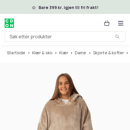
Hopp til hovedinnhold
Bare 399 kr. igjen til fri frakt!
Søk etter produkter
Startside
Klær & sko
Klær
Dame
Skjorte & kofter