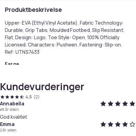
Produktbeskrivelse
Upper: EVA (Ethyl Vinyl Acetate). Fabric Technology:
Durable. Grip Tabs, Moulded Footbed, Slip Resistant.
Flat. Design: Logo. Toe Style: Open. 100% Officially
Licensed. Characters: Pusheen. Fastening: Slip-on.
Ref: UTNS7433
Farge
Brown
Størrelse
Kundevurderinger
32 EU (EU)
Artikkel nr.
4,5
(2)
8b7dd612-2445-4e29-b3b0-e10df8ba8bac
Annabella
ett år siden
Produktsikkerhetsinformasjon
God kvalitet
Emma
2 år siden