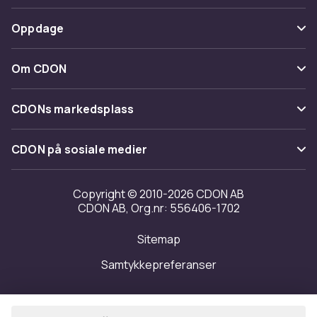
Spor pakke
Betaling
Oppdage
Angre & returner her
Levering
Kategorier
Kontakt oss
Om CDON
Vilkår & policy
Varemerker
Om oss
Tilbakekallinger
CDONs markedsplass
Guider
Kundeanmeldelser
Merchant Help Center
CDON på sosiale medier
Jobbe på CDON
Investor relations
Copyright © 2010-2026 CDON AB
CDON AB, Org.nr: 556406-1702
Tilgjengelighet
Sitemap
Samtykkepreferanser