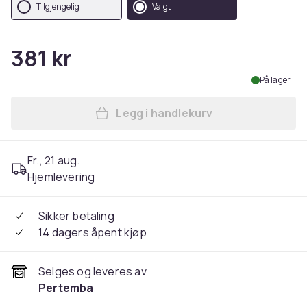
Tilgjengelig
Valgt
381 kr
På lager
Legg i handlekurv
Legg Pusheen Girls Moulded
Fr., 21 aug.
Hjemlevering
Sikker betaling
14 dagers åpent kjøp
Selges og leveres av
Pertemba