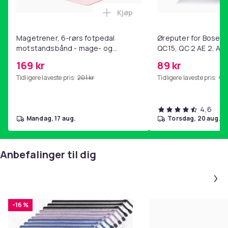
Kjøp
Legg Magetrener, 6-rørs fotp
Magetrener, 6-rørs fotpedal
Øreputer for Bose QC
motstandsbånd - mage- og
QC15, QC 2 AE 2, AE 
kjernetrening, yoga og
SoundTrue, SoundLin
169 kr
89 kr
hjemmegymnastikk Pink
Tidligere laveste pris:
201 kr
Tidligere laveste pris:
99 
4,6
mandag, 17 aug.
torsdag, 20 aug.
Anbefalinger til dig
-16 %