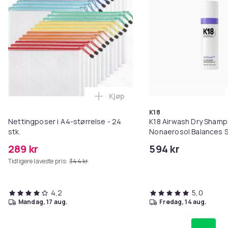
Kjøp
Legg Nettingposer i A4-størrelse
K18
Nettingposer i A4-størrelse - 24
K18 Airwash Dry Sham
stk.
Nonaerosol Balances S
Controls Excess Oil
289 kr
594 kr
Tidligere laveste pris:
344 kr
4,2
5,0
mandag, 17 aug.
fredag, 14 aug.