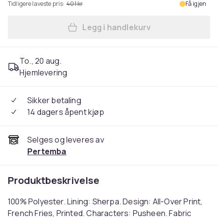
Tidligere laveste pris:
401 kr
Få igjen
Legg i handlekurv
Legg Pusheen Girls Food All
To., 20 aug.
Hjemlevering
Sikker betaling
14 dagers åpent kjøp
Selges og leveres av
Pertemba
Produktbeskrivelse
100% Polyester. Lining: Sherpa. Design: All-Over Print,
French Fries, Printed. Characters: Pusheen. Fabric