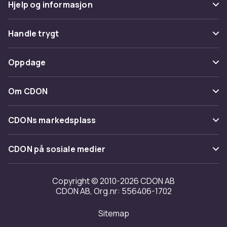
Hjelp og informasjon
Vanlige spørsmål
Handle trygt
Spor pakke
Betaling
Oppdage
Angre & returner her
Levering
Kategorier
Kontakt oss
Om CDON
Vilkår & policy
Varemerker
Om oss
Tilbakekallinger
CDONs markedsplass
Guider
Kundeanmeldelser
Merchant Help Center
CDON på sosiale medier
Jobbe på CDON
Investor relations
Copyright © 2010-2026 CDON AB
CDON AB, Org.nr: 556406-1702
Tilgjengelighet
Sitemap