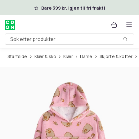
Hopp til hovedinnhold
Bare 399 kr. igjen til fri frakt!
Søk etter produkter
Startside
Klær & sko
Klær
Dame
Skjorte & kofter