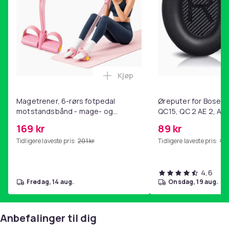
Kjøp
Legg Magetrener, 6-rørs fotp
Magetrener, 6-rørs fotpedal
Øreputer for Bose QC
motstandsbånd - mage- og
QC15, QC 2 AE 2, AE 
kjernetrening, yoga og
SoundTrue, SoundLin
169 kr
89 kr
hjemmegymnastikk Pink
Tidligere laveste pris:
201 kr
Tidligere laveste pris:
99 
4,6
fredag, 14 aug.
onsdag, 19 aug.
Anbefalinger til dig