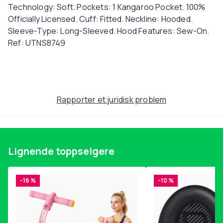
Technology: Soft. Pockets: 1 Kangaroo Pocket. 100%
Officially Licensed. Cuff: Fitted. Neckline: Hooded.
Sleeve-Type: Long-Sleeved. Hood Features: Sew-On.
Ref: UTNS8749
Farge
Pastel Pink
Størrelse
Rapporter et juridisk problem
Einheitsgröße (EU)
Artikkel nr.
848dc99f-c1fc-5986-89e3-63b69a53bba9
Produktsikkerhetsinformasjon
Lignende toppselgere
-16 %
-10 %