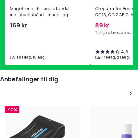
Magetrener, 6-rørs fotpedal
Øreputer for Bose QC
motstandsbånd - mage- og
QC15, QC 2 AE 2, AE 
kjernetrening, yoga og
SoundTrue, SoundLin
169 kr
89 kr
hjemmegymnastikk Purple
Tidligere laveste pris:
99 
4,6
tirsdag, 18 aug.
fredag, 21 aug.
Anbefalinger til dig
-17 %