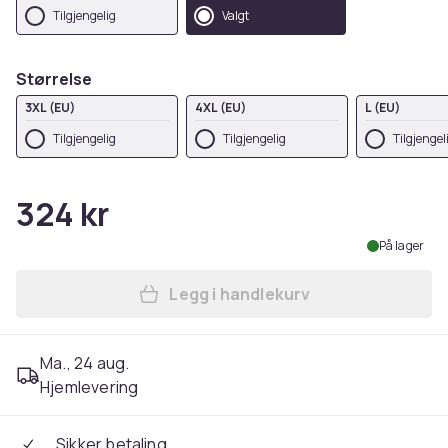
Tilgjengelig
Valgt
Størrelse
3XL (EU)
4XL (EU)
L (EU)
Tilgjengelig
Tilgjengelig
Tilgjengel
324 kr
På lager
Legg i handlekurv
Legg Premier Mens Coolchec
Ma., 24 aug.
Hjemlevering
Sikker betaling