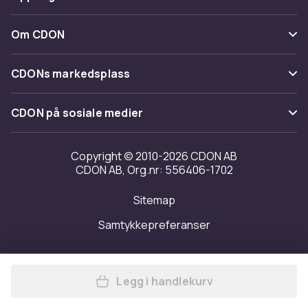
Angre & returner her
Levering
Kategorier
Kontakt oss
Om CDON
Vilkår & policy
Varemerker
Om oss
Tilbakekallinger
CDONs markedsplass
Guider
Kundeanmeldelser
Merchant Help Center
CDON på sosiale medier
Jobbe på CDON
Investor relations
Copyright © 2010-2026 CDON AB
CDON AB, Org.nr: 556406-1702
Tilgjengelighet
Sitemap
Samtykkepreferanser
Legg i handlekurv
Legg Premier Mens Coolchec