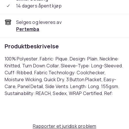
14 dagers åpent kjøp
Selges og leveres av
Pertemba
Produktbeskrivelse
100% Polyester. Fabric: Pique. Design: Plain. Neckline:
Knitted, Turn Down Collar. Sleeve-Type: Long-Sleeved.
Cuff: Ribbed. Fabric Technology: Coolchecker,
Moisture Wicking, Quick Dry. 3 Button Placket, Easy-
Care, Panel Detail, Side Vents. Length: Long. 155gsm.
Sustainability: REACH, Sedex, WRAP Certified. Ref:
UTPC6131
Farge
Navy
Rapporter et juridisk problem
Størrelse