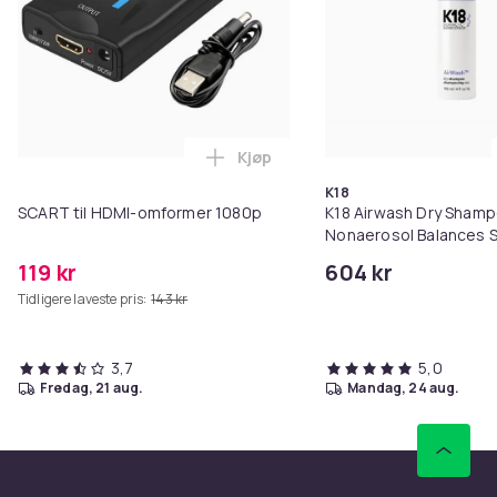
Kjøp
Legg SCART til HDMI-omformer 1
K18
SCART til HDMI-omformer 1080p
K18 Airwash Dry Sham
Nonaerosol Balances S
Controls Excess Oil
119 kr
604 kr
Tidligere laveste pris:
143 kr
3,7
5,0
fredag, 21 aug.
mandag, 24 aug.