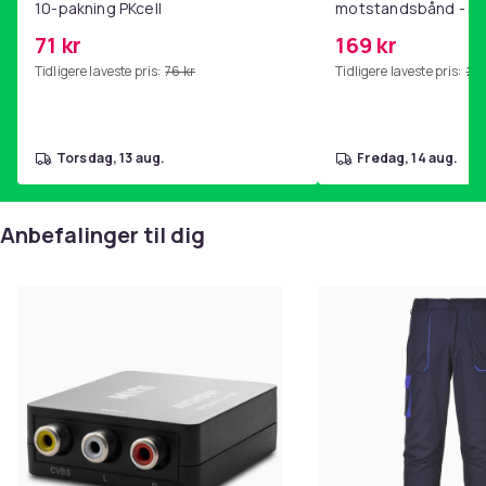
10-pakning PKcell
motstandsbånd - m
kjernetrening, yoga
71 kr
169 kr
hjemmegymnastikk P
Tidligere laveste pris:
76 kr
Tidligere laveste pris:
201
torsdag, 13 aug.
fredag, 14 aug.
Anbefalinger til dig