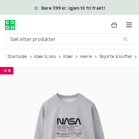
Hopp til hovedinnhold
Bare 399 kr. igjen til fri frakt!
Søk etter produkter
Startside
Klær & sko
Klær
Herre
Skjorte & kofter
-6 %