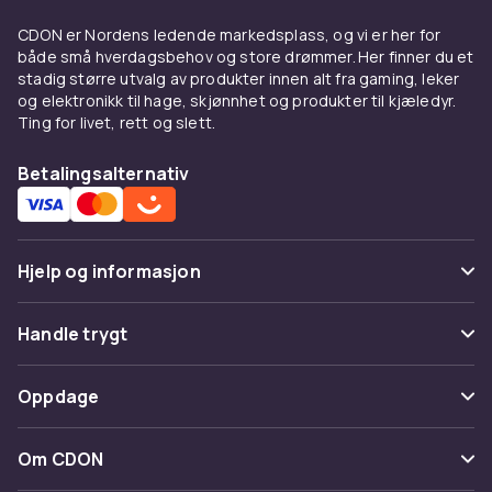
CDON er Nordens ledende markedsplass, og vi er her for
både små hverdagsbehov og store drømmer. Her finner du et
stadig større utvalg av produkter innen alt fra gaming, leker
og elektronikk til hage, skjønnhet og produkter til kjæledyr.
Ting for livet, rett og slett.
Betalingsalternativ
Hjelp og informasjon
Vanlige spørsmål
Handle trygt
Spor pakke
Betaling
Oppdage
Angre & returner her
Levering
Kategorier
Kontakt oss
Om CDON
Vilkår & policy