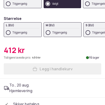
Tilgjengelig
Valgt
Tilgjengel
Størrelse
L (EU)
M (EU)
S (EU)
Tilgjengelig
Tilgjengelig
Tilgjengel
412 kr
Tidligere laveste pris:
439 kr
På lager
Legg i handlekurv
Legg NASA Womens/Ladies S
To., 20 aug.
Hjemlevering
Sikker betaling