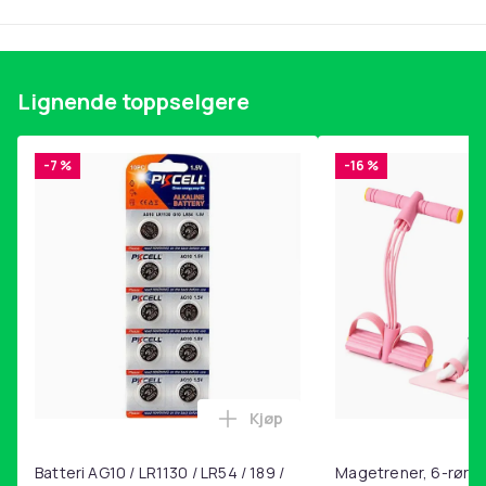
XL (EU)
Artikkel nr.
e0399d0f-860c-471b-b724-ffaea00dfd6b
Lignende toppselgere
Produktsikkerhetsinformasjon
-7 %
-16 %
Kjøp
Legg Batteri AG10 / LR1130 / L
Batteri AG10 / LR1130 / LR54 / 189 /
Magetrener, 6-rørs 