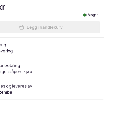
kr
På lager
Legg i handlekurv
Legg NASA Childrens/Kids Classic L
 aug.
evering
er betaling
agers åpent kjøp
es og leveres av
temba