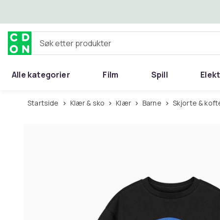
Hopp til hovedinnhold
Søk etter produkter
Alle kategorier
Film
Spill
Elek
Startside
Klær & sko
Klær
Barne
Skjorte & koft