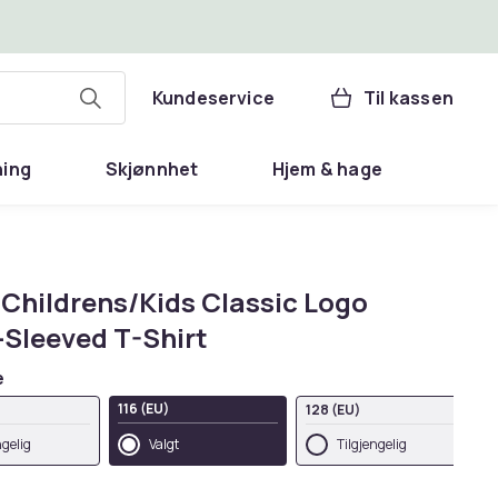
Kundeservice
Til kassen
ning
Skjønnhet
Hjem & hage
Childrens/Kids Classic Logo
-Sleeved T-Shirt
e
116 (EU)
128 (EU)
ngelig
Valgt
Tilgjengelig