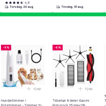
4,6
torsdag, 20 aug.
tirsdag, 18 aug.
-9 %
-6 %
Kjøp
Kjøp
ndlekurven
T til HDMI-omformer 1080p i handlekurven
Legg Hundetrimmer / Potetrimmer - Trimme
Legg Tilbeh
T
Hundetrimmer /
Tilbehør 8 deler Xiaomi
T
Potetrimmer - Trimmer for
Roborock S5 Max/S6
-