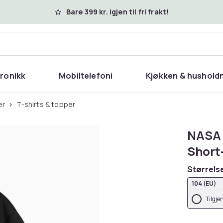
Bare 399 kr. igjen til fri frakt!
tronikk
Mobiltelefoni
Kjøkken & hushold
er
T-shirts & topper
NASA 
Short
Størrels
104 (EU)
Tilgje