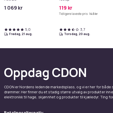
1 069 kr
119 kr
Tidligere laveste pris:
143 kr
5,0
3,7
fredag, 21 aug.
torsdag, 20 aug.
Oppdag CDON
CDON er Nordens ledende markedsplass, og vi er her for både
drømmer. Her finner du et stadig større utvalg av produkter inne
elektronikk til hage, skjønnhet og produkter til kjæledyr. Ting for 
Betalingsalternativ