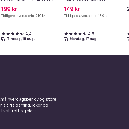
Poter
Pure/S6
199 kr
149 kr
MAXV/S50/S51/S55/S5/S60/S65/S
Tidligere laveste pris:
219 kr
Tidligere laveste pris:
159 kr
4,4
4,3
tirsdag, 18 aug.
mandag, 17 aug.
 små hverdagsbehov og store
n alt fra gaming, leker og
livet, rett og slett.