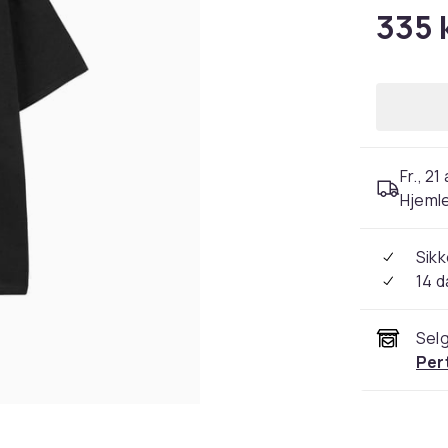
335 
Fr., 21
Hjeml
Sikk
14 d
Selg
Per