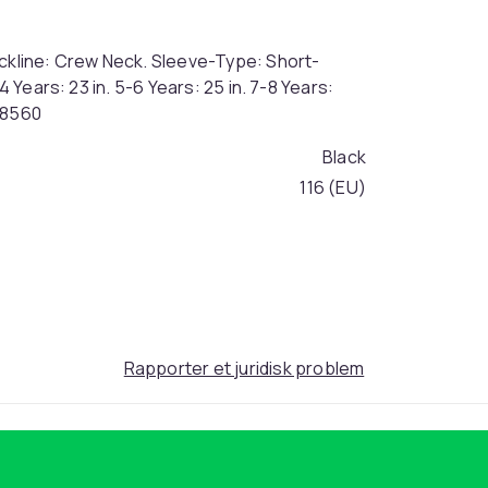
eckline: Crew Neck. Sleeve-Type: Short-
4 Years: 23 in. 5-6 Years: 25 in. 7-8 Years:
NS8560
Black
116 (EU)
15b7eb11-5bcf-536a-8521-78ecf5038685
Rapporter et juridisk problem