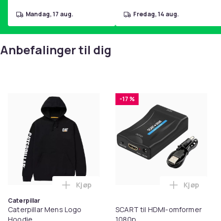
mandag, 17 aug.
fredag, 14 aug.
Anbefalinger til dig
-17 %
Kjøp
Kjøp
Legg Caterpillar Mens Logo Hoodie i ha
Legg SCAR
Caterpillar
Caterpillar Mens Logo
SCART til HDMI-omformer
Hoodie
1080p