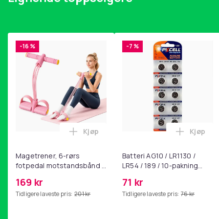
-16 %
-7 %
Kjøp
Kjøp
Legg Magetrener, 6-rørs fotpedal mot
Legg Bat
Magetrener, 6-rørs
Batteri AG10 / LR1130 /
fotpedal motstandsbånd -
LR54 / 189 / 10-pakning
mage- og kjernetrening,
PKcell
169 kr
71 kr
yoga og
Tidligere laveste pris:
201 kr
Tidligere laveste pris:
76 kr
hjemmegymnastikk Pink