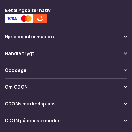
Betalingsalternativ
Hjelp og informasjon
Vanlige spørsmål
Handle trygt
Spor pakke
Betaling
Oppdage
Angre & returner her
Levering
Kategorier
Kontakt oss
Om CDON
Vilkår & policy
Varemerker
Om oss
Tilbakekallinger
CDONs markedsplass
Guider
Kundeanmeldelser
Merchant Help Center
CDON på sosiale medier
Jobbe på CDON