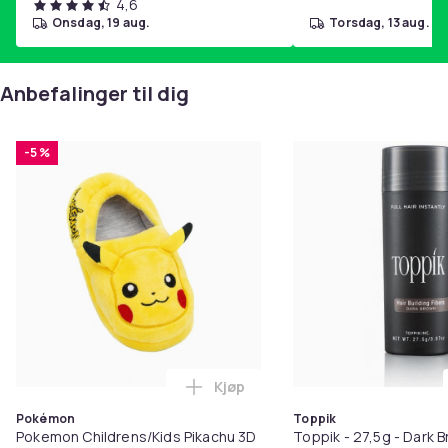
4,6
onsdag, 19 aug.
torsdag, 13 aug.
Anbefalinger til dig
-5 %
Kjøp
Legg Pokemon Childrens/Kids Pik
Pokémon
Toppik
Pokemon Childrens/Kids Pikachu 3D
Toppik - 27,5g - Dark B