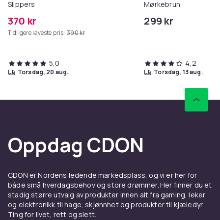
Slippers
Mørkebrun
370 kr
299 kr
Tidligere laveste pris:
390 kr
5,0
4,2
torsdag, 20 aug.
torsdag, 13 aug.
Oppdag CDON
CDON er Nordens ledende markedsplass, og vi er her for
både små hverdagsbehov og store drømmer. Her finner du et
stadig større utvalg av produkter innen alt fra gaming, leker
og elektronikk til hage, skjønnhet og produkter til kjæledyr.
Ting for livet, rett og slett.