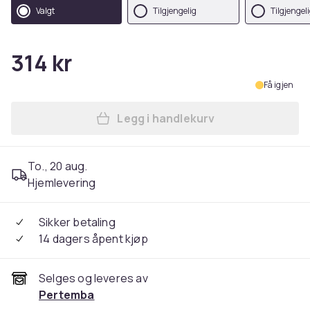
Valgt
Tilgjengelig
Tilgjengel
314 kr
Få igjen
Legg i handlekurv
Legg NASA Boys Classic In
To., 20 aug.
Hjemlevering
Sikker betaling
14 dagers åpent kjøp
Selges og leveres av
Pertemba