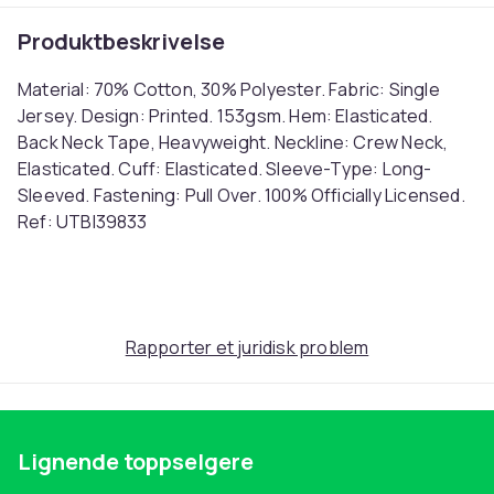
Produktbeskrivelse
Material: 70% Cotton, 30% Polyester. Fabric: Single
Jersey. Design: Printed. 153gsm. Hem: Elasticated.
Back Neck Tape, Heavyweight. Neckline: Crew Neck,
Elasticated. Cuff: Elasticated. Sleeve-Type: Long-
Sleeved. Fastening: Pull Over. 100% Officially Licensed.
Ref: UTBI39833
Farge
Black
Størrelse
Rapporter et juridisk problem
116 (EU)
Artikkel nr.
9e0a136e-9ae4-4268-923e-5c7e2350bf2b
Produktsikkerhetsinformasjon
Lignende toppselgere