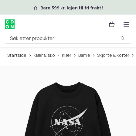
Hopp til hovedinnhold
Bare 399 kr. igjen til fri frakt!
Søk etter produkter
Startside
Klær & sko
Klær
Barne
Skjorte & kofter