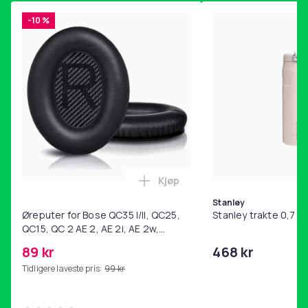
-10 %
Kjøp
Legg Øreputer for Bose QC35 I/
Stanley
Øreputer for Bose QC35 I/II, QC25,
Stanley trakte 0,7 l,
QC15, QC 2 AE 2, AE 2i, AE 2w,
SoundTrue, SoundLink Black
89 kr
468 kr
Tidligere laveste pris:
99 kr