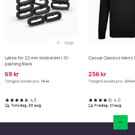
Kjøp
Legg Løkke for 22 mm klokkerem 
Løkke for 22 mm klokkerem i 10-
Casual Classics Mens 
pakning Black
69 kr
256 kr
Tidligere laveste pris:
78 kr
Tidligere laveste pris:
270 k
4,5
4,0
torsdag, 20 aug.
fredag, 21 aug.