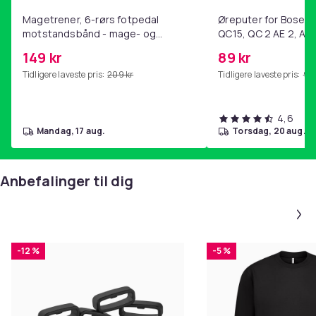
Magetrener, 6-rørs fotpedal
Øreputer for Bose QC
motstandsbånd - mage- og
QC15, QC 2 AE 2, AE 
kjernetrening, yoga og
SoundTrue, SoundLin
149 kr
89 kr
hjemmegymnastikk Purple
Tidligere laveste pris:
209 kr
Tidligere laveste pris:
99 
4,6
mandag, 17 aug.
torsdag, 20 aug.
Anbefalinger til dig
-12 %
-5 %