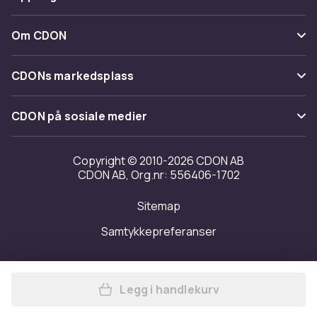
Angre & returner her
Levering
Kategorier
Kontakt oss
Om CDON
Vilkår & policy
Varemerker
Om oss
Tilbakekallinger
CDONs markedsplass
Guider
Kundeanmeldelser
Merchant Help Center
CDON på sosiale medier
Jobbe på CDON
Investor relations
Copyright © 2010-2026 CDON AB
CDON AB, Org.nr: 556406-1702
Tilgjengelighet
Sitemap
Samtykkepreferanser
Legg i handlekurv
Legg Mountain Warehouse Gi