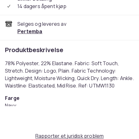
14 dagers åpent kjøp
Selges og leveres av
Pertemba
Produktbeskrivelse
78% Polyester, 22% Elastane. Fabric: Soft Touch,
Stretch. Design: Logo, Plain. Fabric Technology:
Lightweight, Moisture Wicking, Quick Dry. Length: Ankle.
Waistline: Elasticated, Mid Rise. Ref: UTMW1130
Farge
Navy
Størrelse
146-152 (EU)
Artikkel nr.
Rapporter et juridisk problem
24d4ff95-74b8-441a-8043-4cf67a82384a