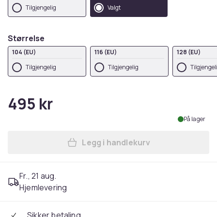
Tilgjengelig
Valgt
Størrelse
104 (EU)
116 (EU)
128 (EU)
Tilgjengelig
Tilgjengelig
Tilgjengel
495 kr
På lager
Legg i handlekurv
Legg Mountain Warehouse Gi
Fr., 21 aug.
Hjemlevering
Sikker betaling