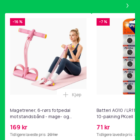
Pa
-16 %
-7 %
Kjøp
Legg Magetrener, 6-rørs fotp
Magetrener, 6-rørs fotpedal
Batteri AG10 / LR1130
motstandsbånd - mage- og
10-pakning PKcell
kjernetrening, yoga og
169 kr
71 kr
hjemmegymnastikk Pink
Tidligere laveste pris:
201 kr
Tidligere laveste pris:
76 