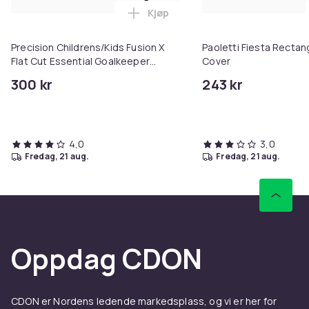
Kjøp
Legg Precision Childrens/Kids F
Precision Childrens/Kids Fusion X
Paoletti Fiesta Rectan
Flat Cut Essential Goalkeeper
Cover
Gloves
300 kr
243 kr
4,0
3,0
fredag, 21 aug.
fredag, 21 aug.
Oppdag CDON
CDON er Nordens ledende markedsplass, og vi er her for