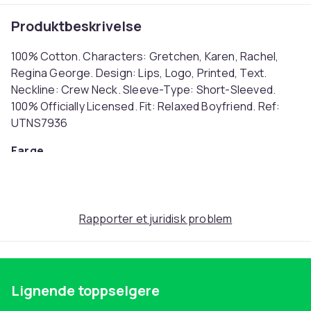
Produktbeskrivelse
100% Cotton. Characters: Gretchen, Karen, Rachel,
Regina George. Design: Lips, Logo, Printed, Text.
Neckline: Crew Neck. Sleeve-Type: Short-Sleeved.
100% Officially Licensed. Fit: Relaxed Boyfriend. Ref:
UTNS7936
Farge
Black
Størrelse
34 DE (EU)
Rapporter et juridisk problem
Artikkel nr.
ca209fdd-e843-4e40-802d-02f2f23ca22e
Produktsikkerhetsinformasjon
Lignende toppselgere