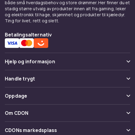
både små hverdagsbehov og store drømmer. Her finner du et
stadig større utvalg av produkter innen alt fra gaming, leker
og elektronikk til hage, skjønnhet og produkter til kjæledyr.
Ting for livet, rett og slett.
Betalingsalternativ
Hjelp og informasjon
Vanlige spørsmål
Handle trygt
Spor pakke
Betaling
Oppdage
Angre & returner her
Levering
Kategorier
Kontakt oss
Om CDON
Vilkår & policy
Varemerker
Om oss
Tilbakekallinger
CDONs markedsplass
Guider