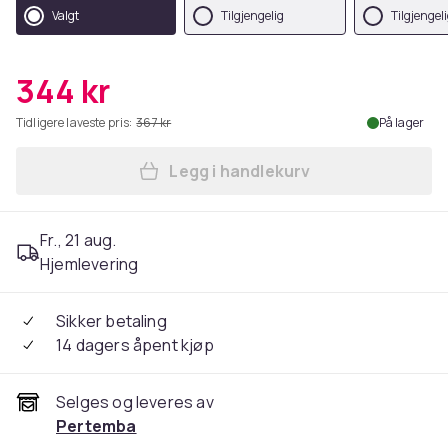
Valgt
Tilgjengelig
Tilgjengel
344 kr
Tidligere laveste pris:
367 kr
På lager
Legg i handlekurv
Legg Mean Girls Womens/Lad
Fr., 21 aug.
Hjemlevering
Sikker betaling
14 dagers åpent kjøp
Selges og leveres av
Pertemba