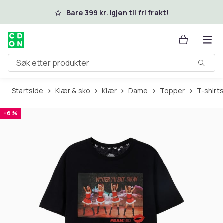
Hopp til hovedinnhold
Bare 399 kr. igjen til fri frakt!
Søk etter produkter
Startside
Klær & sko
Klær
Dame
Topper
T-shirt
-6 %