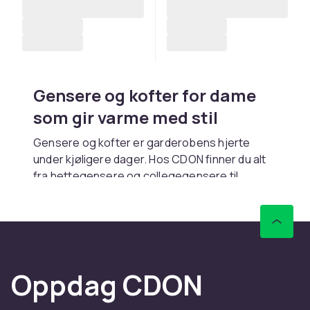
Gensere og kofter for dame
som gir varme med stil
Gensere og kofter er garderobens hjerte
under kjøligere dager. Hos CDON finner du alt
fra hettegensere og collegegensere til
strikkede gensere og kofter. Rask levering.
Hettegensere og
collegegensere
Hettegensere med hette er det ultimate
Oppdag CDON
koseplagget. Croppede hettegensere passer
høye midjebukser. Collegegensere gir renere