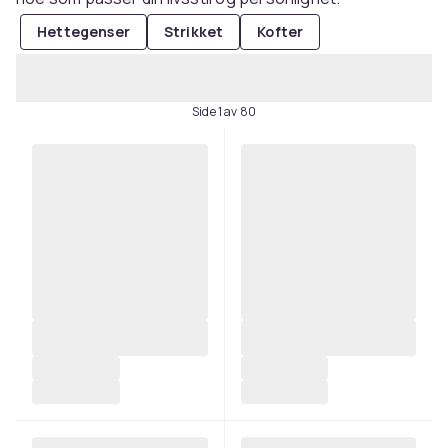
Hettegenser
Strikket
Kofter
Side 1 av 80