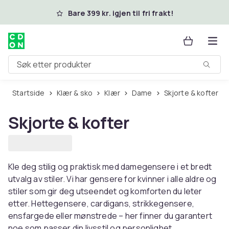
Hopp til hovedinnhold
Bare 399 kr. igjen til fri frakt!
Søk etter produkter
Startside
Klær & sko
Klær
Dame
Skjorte & kofter
Skjorte & kofter
Kle deg stilig og praktisk med damegensere i et bredt
utvalg av stiler. Vi har gensere for kvinner i alle aldre og
stiler som gir deg utseendet og komforten du leter
etter. Hettegensere, cardigans, strikkegensere,
ensfargede eller mønstrede – her finner du garantert
noe som passer din livsstil og personlighet.