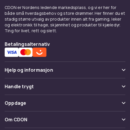
look.
CDON er Nordens ledende markedsplass, og vi er her for
både små hverdagsbehov og store drømmer. Her finner du et
Strikk og kofter
stadig større utvalg av produkter innen alt fra gaming, leker
og elektronikk til hage, skjønnhet og produkter til kjæledyr.
Strikkede gensere i merinoull gir oppkledd
Ting for livet, rett og slett.
komfort. Kofter med glidelås eller knapper er
praktiske lag. Oversized strikk gir omboet look.
Betalingsalternativ
Kombiner med
Under
jakker
som mellomlag. Over
kjoler
på
Hjelp og informasjon
sommarkvelder. Med
damesko
.
Kjøp på CDON
Vanlige spørsmål
Handle trygt
Utforsk
dameklær
. Trygt kjøp.
Spor pakke
Betaling
Oppdage
Angre & returner her
Levering
Kategorier
Kontakt oss
Om CDON
Vilkår & policy
Varemerker