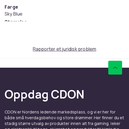
Farge
Sky Blue
Størrelse
Einheitsgröße (EU)
Artikkel nr.
4bf9d166-adb7-4d5a-9cd1-2b14b1f64175
Rapporter et juridisk problem
Produktsikkerhetsinformasjon
Oppdag CDON
CDON er Nordens ledende markedsplass, og vi er her for
både små hverdagsbehov og store drømmer. Her finner du et
stadig større utvalg av produkter innen alt fra gaming, leker