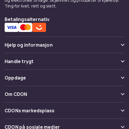
og elektronikk til hage, skjønnhet og produkter til kjæledyr.
Ting for livet, rett og slett.
Betalingsalternativ
Hjelp og informasjon
Vanlige spørsmål
Handle trygt
Spor pakke
Betaling
Oppdage
Angre & returner her
Levering
Kategorier
Kontakt oss
Om CDON
Vilkår & policy
Varemerker
Om oss
Tilbakekallinger
CDONs markedsplass
Guider
Kundeanmeldelser
Merchant Help Center
CDON på sosiale medier