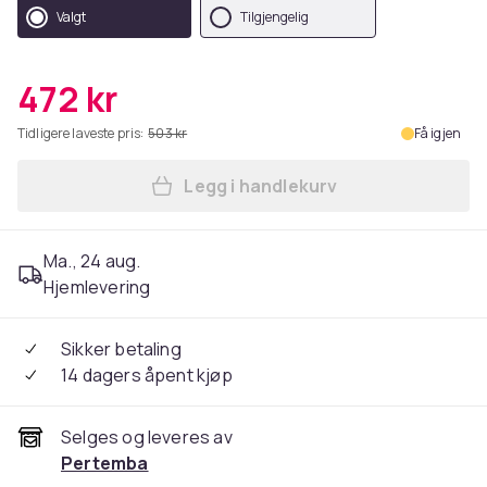
Valgt
Tilgjengelig
472 kr
Tidligere laveste pris:
503 kr
Få igjen
Legg i handlekurv
Legg Lambretta Mens SS25 Pr
Ma., 24 aug.
Hjemlevering
Sikker betaling
14 dagers åpent kjøp
Selges og leveres av
Pertemba