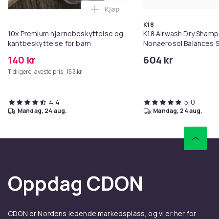
Kjøp
Legg 10x Premium hjørnebeskytt
K18
10x Premium hjørnebeskyttelse og
K18 Airwash Dry Sham
kantbeskyttelse for barn
Nonaerosol Balances S
Controls Excess Oil
140 kr
604 kr
Tidligere laveste pris:
153 kr
4,4
5,0
mandag, 24 aug.
mandag, 24 aug.
Oppdag CDON
CDON er Nordens ledende markedsplass, og vi er her for