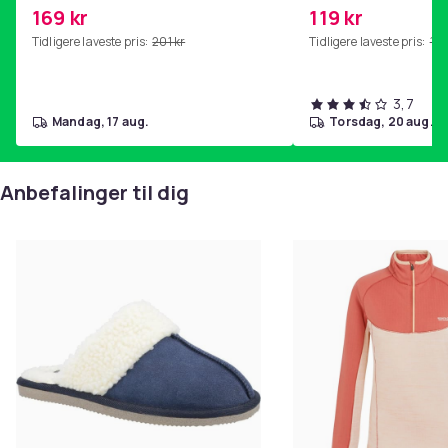
kjernetrening, yoga og
169 kr
119 kr
hjemmegymnastikk Pink
Tidligere laveste pris:
201 kr
Tidligere laveste pris:
143
3,7
mandag, 17 aug.
torsdag, 20 aug.
Anbefalinger til dig