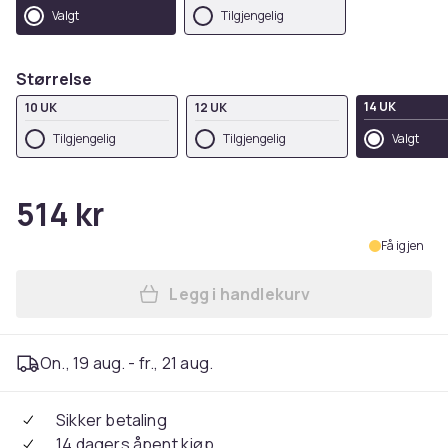
Valgt
Tilgjengelig
Størrelse
14 UK
10 UK
12 UK
Tilgjengelig
Tilgjengelig
Valgt
514 kr
Få igjen
Legg i handlekurv
Legg Kustom Kit Womens/La
On., 19 aug. - fr., 21 aug.
Sikker betaling
14 dagers åpent kjøp