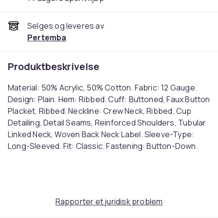
Selges og leveres av
Pertemba
Produktbeskrivelse
Material: 50% Acrylic, 50% Cotton. Fabric: 12 Gauge.
Design: Plain. Hem: Ribbed. Cuff: Buttoned, Faux Button
Placket, Ribbed. Neckline: Crew Neck, Ribbed. Cup
Detailing, Detail Seams, Reinforced Shoulders, Tubular
Linked Neck, Woven Back Neck Label. Sleeve-Type:
Long-Sleeved. Fit: Classic. Fastening: Button-Down.
Conforms to Safety Standard: ACCORD. Sustainability:
Amfori, BSCI, Oeko-Tex Standard 100 Certified, Oeko-
Tex STep, REACH, Sedex. Ref: UTRW9852
Farge
Rapporter et juridisk problem
Black