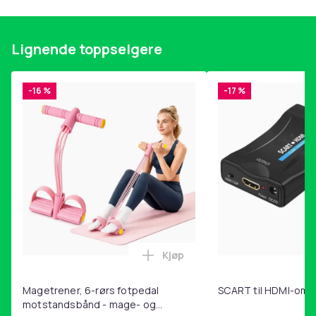
Størrelse
14 UK
Lignende toppselgere
Artikkel nr.
5694aa82-8a9b-4732-a463-5839eaca7bfc
-16 %
-17 %
Produktsikkerhetsinformasjon
Kjøp
Legg Magetrener, 6-rørs fotp
Magetrener, 6-rørs fotpedal
SCART til HDMI-omf
motstandsbånd - mage- og