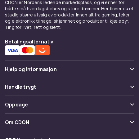
CDON er Nordens ledende markedsplass, og vi er her for
både små hverdagsbehov og store drømmer. Her finner du et
stadig større utvalg av produkter innen alt fra gaming, leker
og elektronikk til hage, skjønnhet og produkter til kjæledyr.
Ting for livet, rett og slett.
Betalingsalternativ
Hjelp og informasjon
Vanlige spørsmål
Handle trygt
Spor pakke
Betaling
Oppdage
Angre & returner her
Levering
Kategorier
Kontakt oss
Om CDON
Vilkår & policy
Varemerker
Om oss