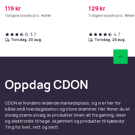
119 kr
129 kr
Tidligere laveste pris:
143 kr
Tidligere laveste pris:
159 kr
3,7
4,7
torsdag, 20 aug.
torsdag, 20 aug.
Oppdag CDON
CDON er Nordens ledende markedsplass, og vi er her for
både små hverdagsbehov og store drømmer. Her finner du et
stadig større utvalg av produkter innen alt fra gaming, leker
og elektronikk til hage, skjønnhet og produkter til kjæledyr.
Ting for livet, rett og slett.