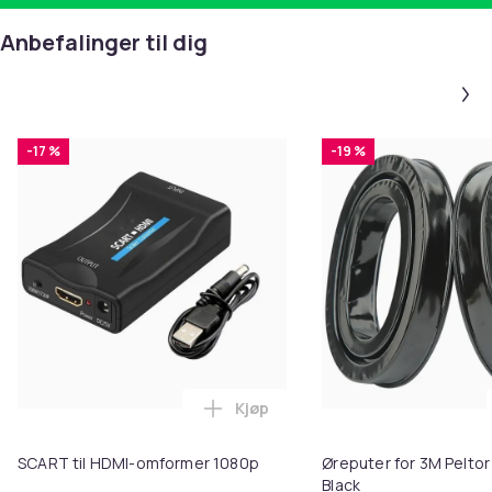
Anbefalinger til dig
-17 %
-19 %
Kjøp
Legg SCART til HDMI-omformer 1
SCART til HDMI-omformer 1080p
Øreputer for 3M Peltor
Black