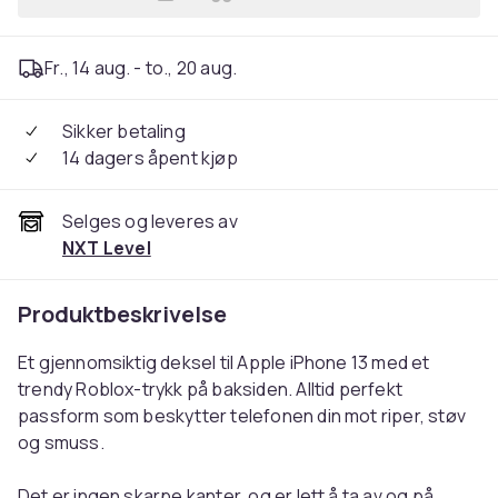
Legg Kompatibelt Mobildekse
Fr., 14 aug. - to., 20 aug.
Sikker betaling
14 dagers åpent kjøp
Selges og leveres av
NXT Level
Produktbeskrivelse
Et gjennomsiktig deksel til Apple iPhone 13 med et
trendy Roblox-trykk på baksiden. Alltid perfekt
passform som beskytter telefonen din mot riper, støv
og smuss.
Det er ingen skarpe kanter, og er lett å ta av og på