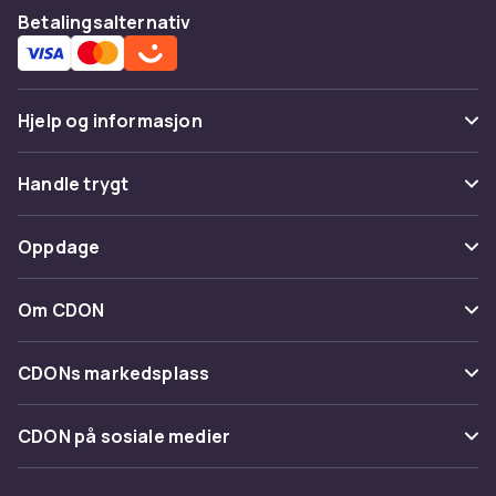
Betalingsalternativ
Hjelp og informasjon
Vanlige spørsmål
Handle trygt
Spor pakke
Betaling
Oppdage
Angre & returner her
Levering
Kategorier
Kontakt oss
Om CDON
Vilkår & policy
Varemerker
Om oss
Tilbakekallinger
CDONs markedsplass
Guider
Kundeanmeldelser
Merchant Help Center
CDON på sosiale medier
Jobbe på CDON