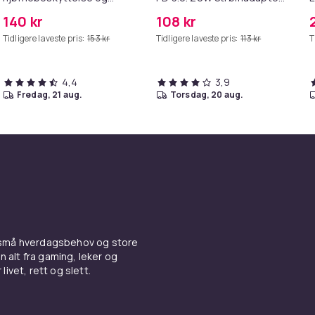
kantbeskyttelse for barn
+ Kabel
M
140 kr
108 kr
Tidligere laveste pris:
153 kr
Tidligere laveste pris:
113 kr
T
4,4
3,9
fredag, 21 aug.
torsdag, 20 aug.
 små hverdagsbehov og store
n alt fra gaming, leker og
livet, rett og slett.