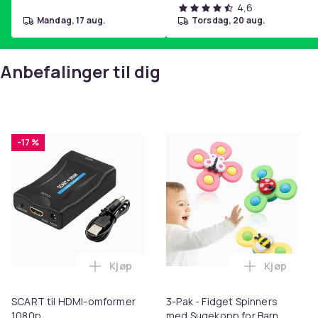
4,6
mandag, 17 aug.
torsdag, 20 aug.
Anbefalinger til dig
-17 %
Kjøp
Kjøp
Legg SCART til HDMI-omformer 1080p i 
Legg 3-Pak
SCART til HDMI-omformer
3-Pak - Fidget Spinners
1080p
med Sugekopp for Barn