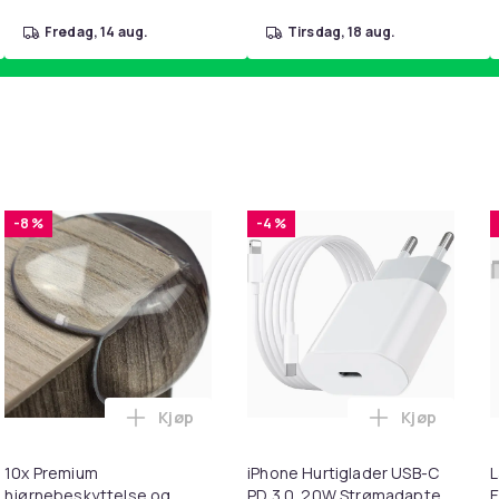
fredag, 14 aug.
tirsdag, 18 aug.
-8 %
-4 %
Kjøp
Kjøp
handlekurven
 - Fidget Spinners med Sugekopp for Barn i handlekurven
Legg 10x Premium hjørnebeskyttelse og ka
Legg iPhone
10x Premium
iPhone Hurtiglader USB-C
L
hjørnebeskyttelse og
PD 3.0. 20W Strømadapter
E