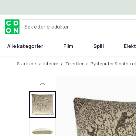
Hopp til hovedinnhold
Søk etter produkter
Alle kategorier
Film
Spill
Elek
Startside
Interiør
Tekstiler
Pynteputer & putetre