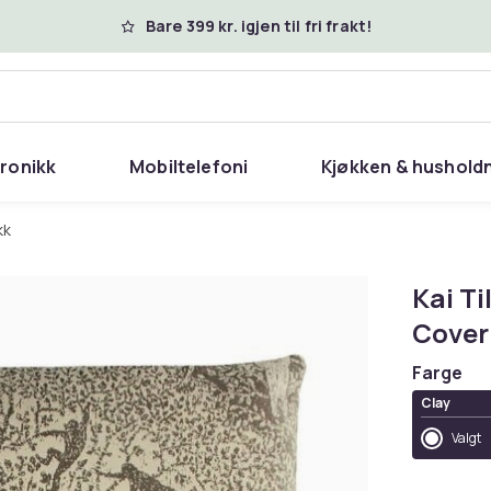
Bare 399 kr. igjen til fri frakt!
tronikk
Mobiltelefoni
Kjøkken & hushold
kk
Kai T
Cover
Farge
Clay
Valgt