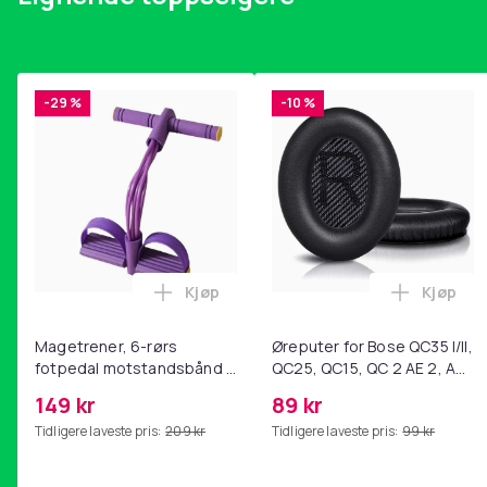
-29 %
-10 %
Kjøp
Kjøp
Legg Magetrener, 6-rørs fotpedal mot
Legg Øre
Magetrener, 6-rørs
Øreputer for Bose QC35 I/II,
fotpedal motstandsbånd -
QC25, QC15, QC 2 AE 2, AE
mage- og kjernetrening,
2i, AE 2w, SoundTrue,
149 kr
89 kr
yoga og
SoundLink Black
Tidligere laveste pris:
209 kr
Tidligere laveste pris:
99 kr
hjemmegymnastikk Purple