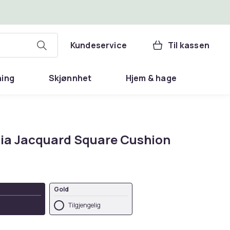
Kundeservice
Til kassen
ning
Skjønnhet
Hjem & hage
ilia Jacquard Square Cushion
Gold
Tilgjengelig