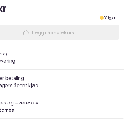
kr
Få igjen
Legg i handlekurv
Legg Kai Tilia Jacquard Square Cus
 aug.
evering
er betaling
agers åpent kjøp
es og leveres av
temba