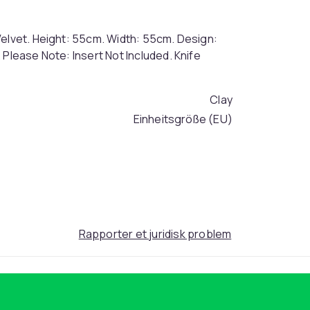
Velvet. Height: 55cm. Width: 55cm. Design:
 Please Note: Insert Not Included. Knife
Clay
Einheitsgröße (EU)
50dfb076-f610-437f-b158-d972072a1dc8
Rapporter et juridisk problem