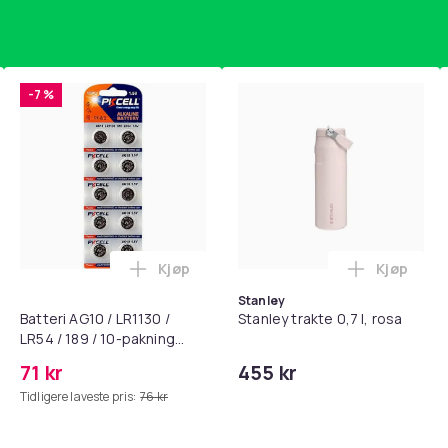
-7 %
Kjøp
Kjøp
standsbånd - mage- og kjernetrening, yoga og hjemmegymnast
puter for Bose QC35 I/II, QC25, QC15, QC 2 AE 2, AE 2i, AE 2w,
Legg Batteri AG10 / LR1130 / LR54 / 189 
Legg Stanl
Stanley
Batteri AG10 / LR1130 /
Stanley trakte 0,7 l, rosa
LR54 / 189 / 10-pakning
PKcell
71 kr
455 kr
Tidligere laveste pris:
76 kr