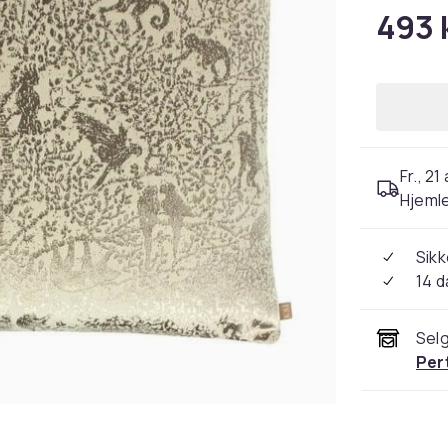
493 
Fr., 21
Hjeml
Sikk
14 d
Selg
Per