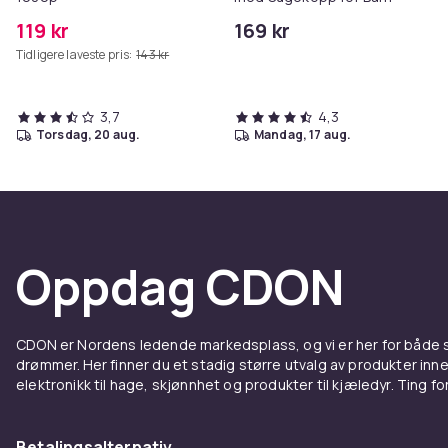
119 kr
169 kr
Tidligere laveste pris:
143 kr
3,7
4,3
torsdag, 20 aug.
mandag, 17 aug.
Oppdag CDON
CDON er Nordens ledende markedsplass, og vi er her for både
drømmer. Her finner du et stadig større utvalg av produkter inne
elektronikk til hage, skjønnhet og produkter til kjæledyr. Ting for 
Betalingsalternativ