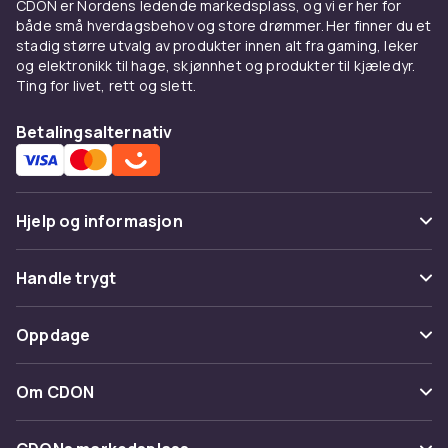
CDON er Nordens ledende markedsplass, og vi er her for
både små hverdagsbehov og store drømmer. Her finner du et
stadig større utvalg av produkter innen alt fra gaming, leker
og elektronikk til hage, skjønnhet og produkter til kjæledyr.
Ting for livet, rett og slett.
Betalingsalternativ
Hjelp og informasjon
Vanlige spørsmål
Handle trygt
Spor pakke
Betaling
Oppdage
Angre & returner her
Levering
Kategorier
Kontakt oss
Om CDON
Vilkår & policy
Varemerker
Om oss
Tilbakekallinger