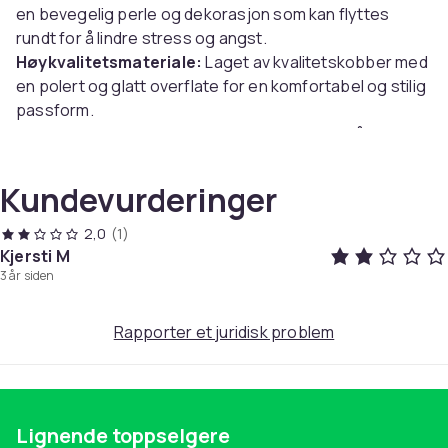
en bevegelig perle og dekorasjon som kan flyttes
rundt for å lindre stress og angst.
Høykvalitetsmateriale:
Laget av kvalitetskobber med
en polert og glatt overflate for en komfortabel og stilig
passform.
Justerbar størrelse:
Ringen er designet for å enkelt
justeres, noe som gjør den perfekt til forskjellige
fingerstørrelser.
Kundevurderinger
Spesifikasjoner:
2,0
(1)
Farge: Sølv
Kjersti M
3 år siden
Materiale: Kobber
Bredde: 1,8 mm
Størrelse: Justerbar
Rapporter et juridisk problem
Pakken inkluderer:
1 x Anti-stress ring
Lignende toppselgere
Farge