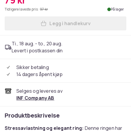
79 kr
Tidligere laveste pris:
97 kr
På lager
Legg i handlekurv
Legg Justerbar antistressri
Ti., 18 aug. - to., 20 aug.
Levert i postkassen din
Sikker betaling
14 dagers åpent kjøp
Selges og leveres av
INF Company AB
Produktbeskrivelse
Stressavlastning og elegant ring:
Denne ringen har