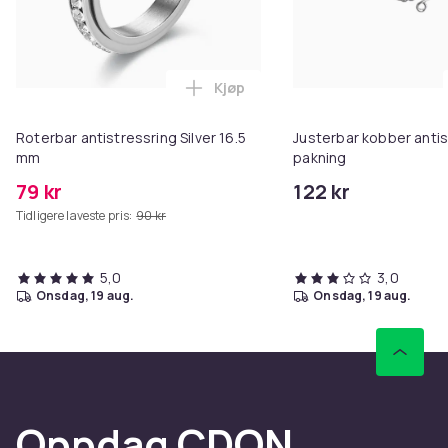
Kjøp
Legg Roterbar antistressring Sil
Roterbar antistressring Silver 16.5
Justerbar kobber antis
mm
pakning
79 kr
122 kr
Tidligere laveste pris:
90 kr
5,0
3,0
onsdag, 19 aug.
onsdag, 19 aug.
Oppdag CDON