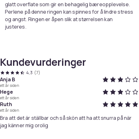
glatt overflate som gir en behagelig bæreopplevelse.
Perlene på denne ringen kan spinnes for å lindre stress
og angst. Ringen er åpen slik at størrelsen kan
justeres.
Spesifikasjoner:
Farge: Sølv
Størrelse: Diameter 18mm (justerbar), bredde 2mm
Kundevurderinger
Materiale: Kobber
4,3
(7)
Pakken inkluderer:
Anja B
ett år siden
1 x Anti-stress ring
Hege
ett år siden
Farge
Ruth
Silver
ett år siden
Vekt, gram
Bra att det är ställbar och så skön att ha att snurra på när
3
jag känner mig orolig
Artikkel nr.
3ebc744c-55d2-44db-8f72-6ae0522a76d3