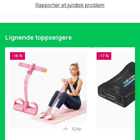
Rapporter et juridisk problem
Produktsikkerhetsinformasjon
Lignende toppselgere
-16 %
-17 %
Kjøp
Legg Magetrener, 6-rørs fotp