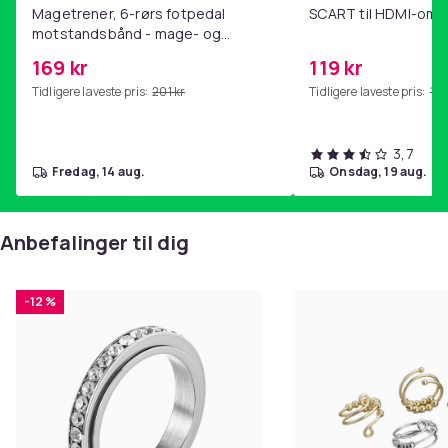
Magetrener, 6-rørs fotpedal
SCART til HDMI-omf
motstandsbånd - mage- og
kjernetrening, yoga og
169 kr
119 kr
hjemmegymnastikk Pink
Tidligere laveste pris:
201 kr
Tidligere laveste pris:
143
3,7
fredag, 14 aug.
onsdag, 19 aug.
Anbefalinger til dig
-12 %