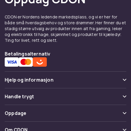
CDON er Nordens ledende markedsplass, og vi er her for
både små hverdagsbehov og store drømmer. Her finner du et
stadig større utvalg av produkter innen alt fra gaming, leker
og elektronikk til hage, skjønnhet og produkter til kjæledyr.
Ting for livet, rett og slett.
Betalingsalternativ
Hjelp og informasjon
Vanlige spørsmål
Handle trygt
Spor pakke
Betaling
Oppdage
Angre & returner her
Levering
Kategorier
Kontakt oss
Om CDON