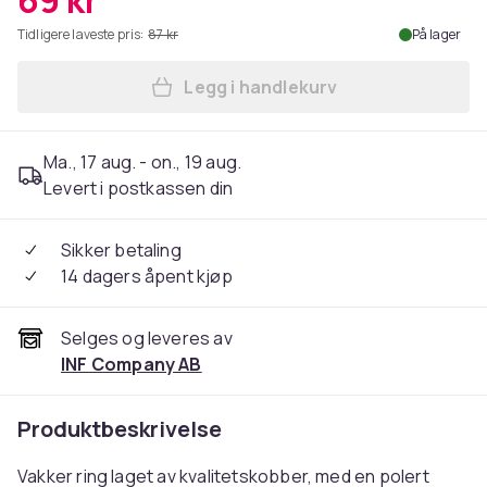
69 kr
Tidligere laveste pris:
87 kr
På lager
Legg i handlekurv
Legg Justerbar antistressri
Ma., 17 aug. - on., 19 aug.
Levert i postkassen din
Sikker betaling
14 dagers åpent kjøp
Selges og leveres av
INF Company AB
Produktbeskrivelse
Vakker ring laget av kvalitetskobber, med en polert