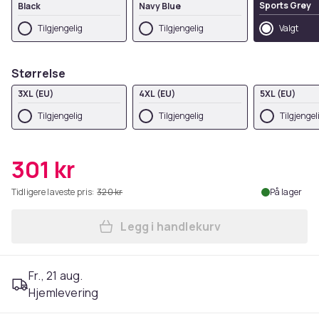
Sports Grey
Black
Navy Blue
Tilgjengelig
Tilgjengelig
Valgt
Størrelse
3XL (EU)
4XL (EU)
5XL (EU)
Tilgjengelig
Tilgjengelig
Tilgjengel
301 kr
Tidligere laveste pris:
320 kr
På lager
Legg i handlekurv
Legg Johnny Bravo Mens Joh
Fr., 21 aug.
Hjemlevering