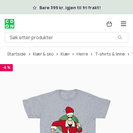
Hopp til hovedinnhold
Bare 399 kr. igjen til fri frakt!
Søk etter produkter
Startside
Klær & sko
Klær
Herre
T-shirts & linne
-6 %