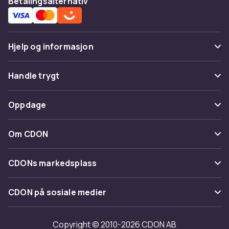
Betalingsalternativ
Hjelp og informasjon
Vanlige spørsmål
Handle trygt
Spor pakke
Betaling
Oppdage
Angre & returner her
Levering
Kategorier
Kontakt oss
Om CDON
Vilkår & policy
Varemerker
Om oss
Tilbakekallinger
CDONs markedsplass
Guider
Kundeanmeldelser
Merchant Help Center
CDON på sosiale medier
Jobbe på CDON
Investor relations
Copyright © 2010-2026 CDON AB