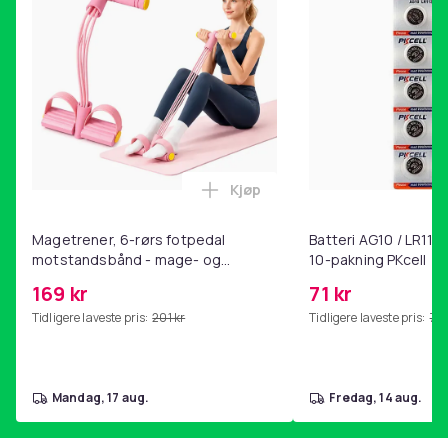
Kjøp
Legg Magetrener, 6-rørs fotp
Magetrener, 6-rørs fotpedal
Batteri AG10 / LR1130
motstandsbånd - mage- og
10-pakning PKcell
kjernetrening, yoga og
169 kr
71 kr
hjemmegymnastikk Pink
Tidligere laveste pris:
201 kr
Tidligere laveste pris:
76 
mandag, 17 aug.
fredag, 14 aug.