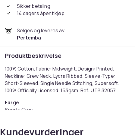
Sikker betaling
14 dagers åpent kjøp
Selges og leveres av
Pertemba
Produktbeskrivelse
100% Cotton. Fabric: Midweight. Design: Printed.
Neckline: Crew Neck, Lycra Ribbed. Sleeve-Type:
Short-Sleeved. Single Needle Stitching, Supersoft.
100% Officially Licensed. 153gsm. Ref: UTBI32057
Farge
Sports Grey
Størrelse
M (EU)
Kundevurderinger
Artikkel nr.