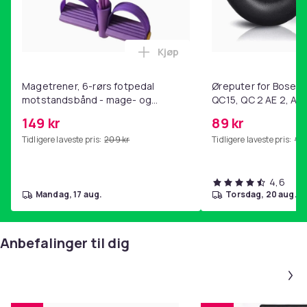
Kjøp
Legg Magetrener, 6-rørs fotp
Magetrener, 6-rørs fotpedal
Øreputer for Bose QC
motstandsbånd - mage- og
QC15, QC 2 AE 2, AE 
kjernetrening, yoga og
SoundTrue, SoundLin
149 kr
89 kr
hjemmegymnastikk Purple
Tidligere laveste pris:
209 kr
Tidligere laveste pris:
99 
4,6
mandag, 17 aug.
torsdag, 20 aug.
Anbefalinger til dig