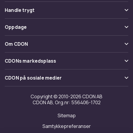
Vanlige spørsmål
Handle trygt
Spor pakke
Betaling
Oppdage
Angre & returner her
Levering
Kategorier
Kontakt oss
Om CDON
Vilkår & policy
Varemerker
Om oss
Tilbakekallinger
CDONs markedsplass
Guider
Kundeanmeldelser
Merchant Help Center
CDON på sosiale medier
Jobbe på CDON
Investor relations
Copyright © 2010-2026 CDON AB
CDON AB, Org.nr: 556406-1702
Tilgjengelighet
Sitemap
Samtykkepreferanser