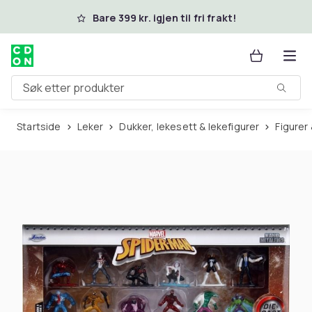
Hopp til hovedinnhold
Bare 399 kr. igjen til fri frakt!
Søk etter produkter
Startside
Leker
Dukker, lekesett & lekefigurer
Figurer