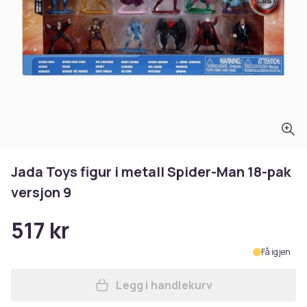
Jada Toys figur i metall Spider-Man 18-pak
versjon 9
517 kr
Få igjen
Legg i handlekurv
Legg Jada Toys figur i meta