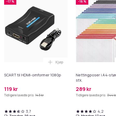
-17 %
-16 %
Kjøp
Legg SCART til HDMI-omformer 1
SCART til HDMI-omformer 1080p
Nettingposer i A4-stør
stk.
119 kr
289 kr
Tidligere laveste pris:
143 kr
Tidligere laveste pris:
344 k
3,7
4,2
torsdag, 20 aug.
mandag, 17 aug.