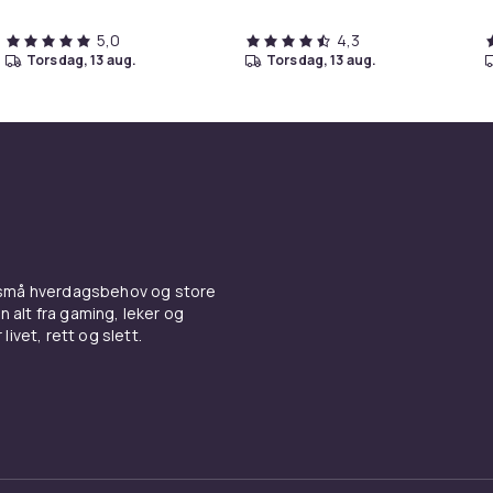
5,0
4,3
torsdag, 13 aug.
torsdag, 13 aug.
 små hverdagsbehov og store
n alt fra gaming, leker og
livet, rett og slett.