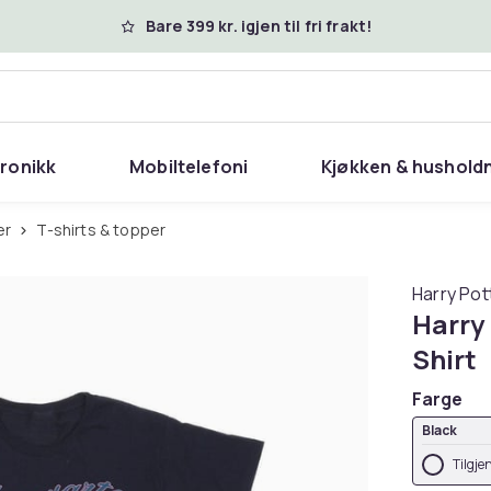
Bare 399 kr. igjen til fri frakt!
tronikk
Mobiltelefoni
Kjøkken & hushold
er
T-shirts & topper
Harry Pot
Harry
Shirt
Farge
Black
Tilgje