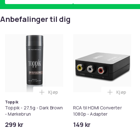
Anbefalinger til dig
Kjøp
Kjøp
Legg Toppik - 27,5g - Dark Brown - Mørk
Legg RCA t
Toppik
Toppik - 27,5g - Dark Brown
RCA til HDMI Converter
- Mørkebrun
1080p - Adapter
299 kr
149 kr