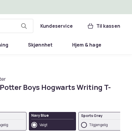
Kundeservice
Til kassen
ning
Skjønnhet
Hjem & hage
ter
 Potter Boys Hogwarts Writing T-
Navy Blue
Sports Grey
ngelig
Valgt
Tilgjengelig