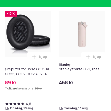
-10 %
Kjøp
Kjøp
 / 10-pakning PKcell i handlekurven
getrener, 6-rørs fotpedal motstandsbånd - mage- og kjernetr
Legg Øreputer for Bose QC35 I/II, QC25, 
Legg Stanl
Stanley
Øreputer for Bose QC35 I/II,
Stanley trakte 0,7 l, rosa
QC25, QC15, QC 2 AE 2, AE
2i, AE 2w, SoundTrue,
89 kr
468 kr
SoundLink Black
Tidligere laveste pris:
99 kr
4,6
onsdag, 19 aug.
torsdag, 13 aug.