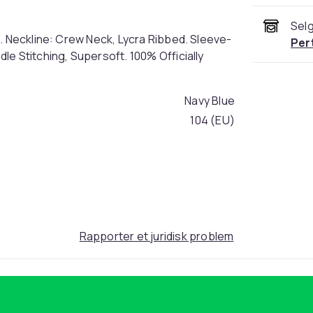
Selg
. Neckline: Crew Neck, Lycra Ribbed. Sleeve-
Per
e Stitching, Supersoft. 100% Officially
Navy Blue
104 (EU)
a87a8e4e-54b8-43e0-a0df-f60d1a5b914c
Rapporter et juridisk problem