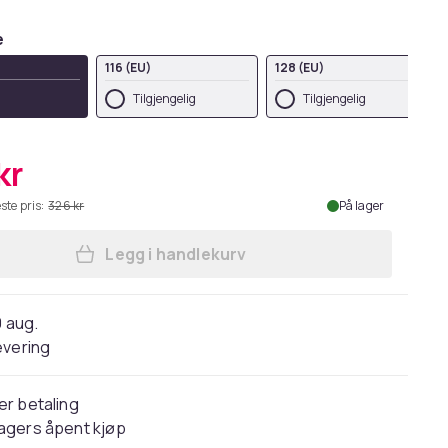
e
116 (EU)
128 (EU)
Tilgjengelig
Tilgjengelig
kr
ste pris:
326 kr
På lager
Legg i handlekurv
Legg Harry Potter Boys Hogwarts Wr
0 aug.
evering
er betaling
agers åpent kjøp