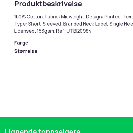
Produktbeskrivelse
100% Cotton. Fabric: Midweight. Design: Printed, Text
Type: Short-Sleeved. Branded Neck Label, Single Needl
Licensed. 153gsm. Ref: UTBI20984
Farge
Størrelse
Artikkel nr.
Produktsikkerhetsinformasjon
Lignende toppselgere