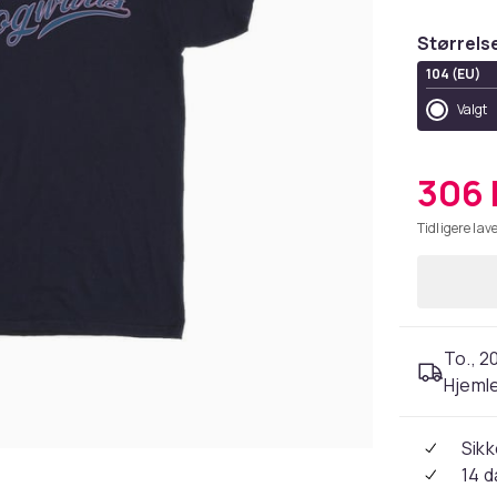
Størrels
104 (EU)
Valgt
306 
Tidligere lave
To., 2
Hjeml
Sikk
14 d