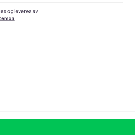
es og leveres av
temba