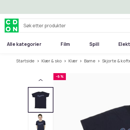
Hopp til hovedinnhold
Søk etter produkter
Alle kategorier
Film
Spill
Elek
Startside
Klær & sko
Klær
Barne
Skjorte & koft
-6 %