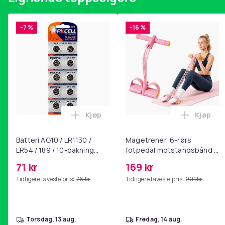
-7 %
-16 %
Kjøp
Kjøp
Legg Batteri AG10 / LR1130 / LR54 / 189
Legg Ma
Batteri AG10 / LR1130 /
Magetrener, 6-rørs
LR54 / 189 / 10-pakning
fotpedal motstandsbånd -
PKcell
mage- og kjernetrening,
71 kr
169 kr
yoga og
Tidligere laveste pris:
76 kr
Tidligere laveste pris:
201 kr
hjemmegymnastikk Pink
torsdag, 13 aug.
fredag, 14 aug.