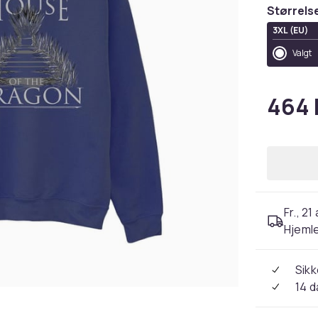
Størrels
3XL (EU)
Valgt
464 
Fr., 21
Hjeml
Sikk
14 d