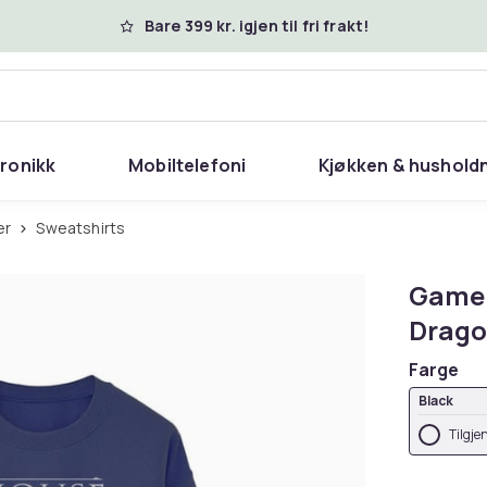
Bare 399 kr. igjen til fri frakt!
tronikk
Mobiltelefoni
Kjøkken & hushold
er
Sweatshirts
Game 
Drago
Farge
Black
Tilgje