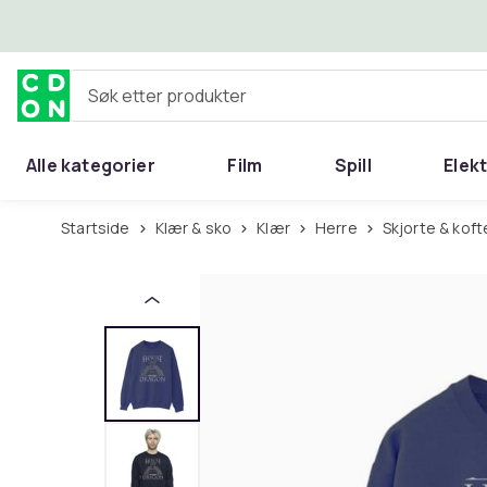
Hopp til hovedinnhold
Søk etter produkter
Alle kategorier
Film
Spill
Elek
Startside
Klær & sko
Klær
Herre
Skjorte & koft