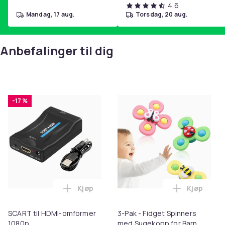
4,6
mandag, 17 aug.
torsdag, 20 aug.
Anbefalinger til dig
-17 %
Kjøp
Kjøp
Legg SCART til HDMI-omformer 1080p i 
Legg 3-Pak
SCART til HDMI-omformer
3-Pak - Fidget Spinners
1080p
med Sugekopp for Barn