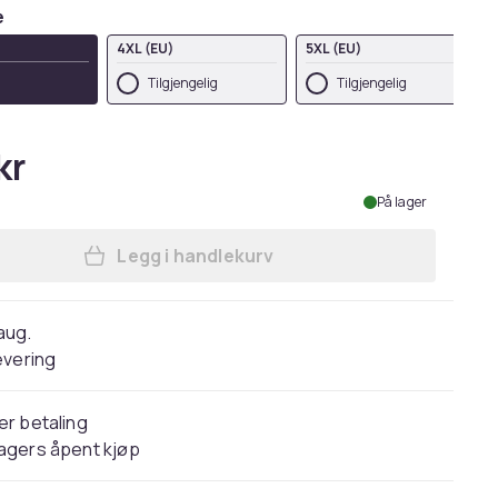
e
4XL (EU)
5XL (EU)
Tilgjengelig
Tilgjengelig
kr
På lager
Legg i handlekurv
Legg Game Of Thrones: House Of T
 aug.
evering
er betaling
agers åpent kjøp