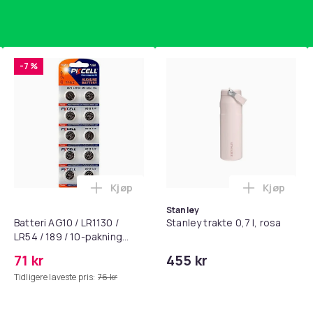
-7 %
Kjøp
Kjøp
standsbånd - mage- og kjernetrening, yoga og hjemmegymnast
puter for Bose QC35 I/II, QC25, QC15, QC 2 AE 2, AE 2i, AE 2w,
Legg Batteri AG10 / LR1130 / LR54 / 189 
Legg Stanl
Stanley
Batteri AG10 / LR1130 /
Stanley trakte 0,7 l, rosa
LR54 / 189 / 10-pakning
PKcell
71 kr
455 kr
Tidligere laveste pris:
76 kr