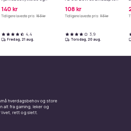
kantbeskyttelse for barn
+ Kabel
M
140 kr
108 kr
Tidligere laveste pris:
153 kr
Tidligere laveste pris:
113 kr
T
4,4
3,9
fredag, 21 aug.
torsdag, 20 aug.
 små hverdagsbehov og store
n alt fra gaming, leker og
livet, rett og slett.