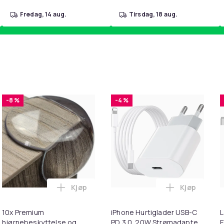
fredag, 14 aug.
tirsdag, 18 aug.
-8 %
-4 %
Kjøp
Kjøp
handlekurven
 - Fidget Spinners med Sugekopp for Barn i handlekurven
Legg 10x Premium hjørnebeskyttelse og ka
Legg iPhone
10x Premium
iPhone Hurtiglader USB-C
L
hjørnebeskyttelse og
PD 3.0. 20W Strømadapter
E