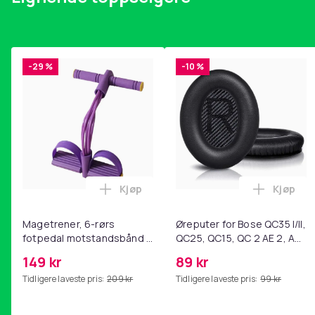
-29 %
-10 %
Kjøp
Kjøp
Legg Magetrener, 6-rørs fotpedal mot
Legg Øre
Magetrener, 6-rørs
Øreputer for Bose QC35 I/II,
fotpedal motstandsbånd -
QC25, QC15, QC 2 AE 2, AE
mage- og kjernetrening,
2i, AE 2w, SoundTrue,
149 kr
89 kr
yoga og
SoundLink Black
Tidligere laveste pris:
209 kr
Tidligere laveste pris:
99 kr
hjemmegymnastikk Purple