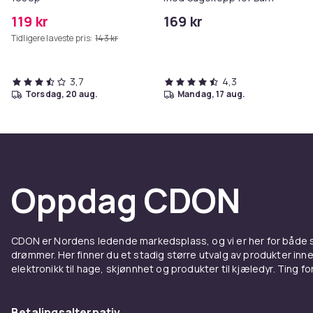
119 kr
169 kr
Tidligere laveste pris:
143 kr
3,7
4,3
torsdag, 20 aug.
mandag, 17 aug.
Oppdag CDON
CDON er Nordens ledende markedsplass, og vi er her for både
drømmer. Her finner du et stadig større utvalg av produkter inne
elektronikk til hage, skjønnhet og produkter til kjæledyr. Ting for 
Betalingsalternativ