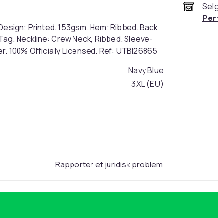
Selg
Per
 Design: Printed. 153gsm. Hem: Ribbed. Back
Tag. Neckline: Crew Neck, Ribbed. Sleeve-
r. 100% Officially Licensed. Ref: UTBI26865
Navy Blue
3XL (EU)
425748b9-7a3b-4d5a-aebb-e35afa45425e
Rapporter et juridisk problem