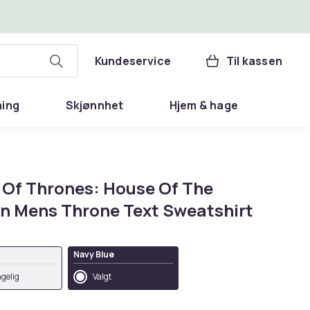
Kundeservice
Til kassen
ning
Skjønnhet
Hjem & hage
Of Thrones: House Of The
n Mens Throne Text Sweatshirt
Navy Blue
ngelig
Valgt