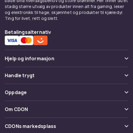
både små hverdagsbehov og store drømmer. Her finner du et
stretch.
stadig større utvalg av produkter innen alt fra gaming, leker
og elektronikk til hage, skjønnhet og produkter til kjæledyr.
Kombiner med
Ting for livet, rett og slett.
Under en
blazer
for smart casual. Med
jeans
Betalingsalternativ
og
skjørt
.
Kjøp på CDON
Hjelp og informasjon
Utforsk
topper
og
dameklær
. Trygt kjøp.
Vanlige spørsmål
Handle trygt
Spor pakke
Betaling
Oppdage
Angre & returner her
Levering
Kategorier
Kontakt oss
Om CDON
Vilkår & policy
Varemerker
Om oss
Tilbakekallinger
CDONs markedsplass
Guider