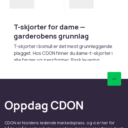
T-skjorter for dame —
garderobens grunnlag
T-skjorter i bomull er det mest grunnleggende
plagget. Hos CDON finner du dame-t-skjorter i
alle farger og passformer. Rask levering.
Passformer og stiler
Regular fit gir avslappet passform. Slim fit
sitter tettere. Oversized gir streetwear-look.
V-hals gir oppkledd inntrykk.
Oppdag CDON
Materiale
Bomull gir mykhet og pusteevne. Økologisk
CDON er Nordens ledende markedsplass, og vi er her for
bomull er bærekraftig. Bomull-elastan gir