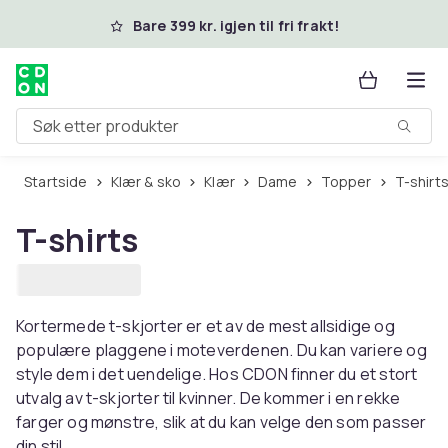
Hopp til hovedinnhold
Bare 399 kr. igjen til fri frakt!
Søk etter produkter
Startside
Klær & sko
Klær
Dame
Topper
T-shirt
T-shirts
Kortermede t-skjorter er et av de mest allsidige og
populære plaggene i moteverdenen. Du kan variere og
style dem i det uendelige. Hos CDON finner du et stort
utvalg av t-skjorter til kvinner. De kommer i en rekke
farger og mønstre, slik at du kan velge den som passer
din stil.